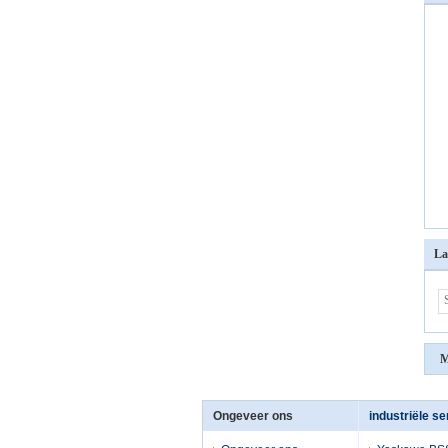
La
M
Ongeveer ons
industriële s