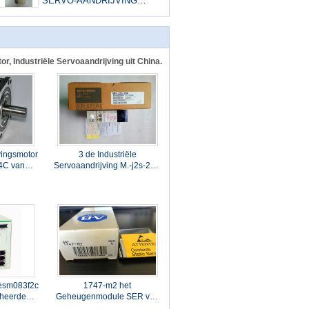
SERVO-AANDRIJVING
0,75KW 200VAC 5,5AMPS
NIEUW
r, Industriële Servoaandrijving uit China.
vingsmotor
3 de Industriële
4C van
Servoaandrijving M.-j2s-20A
WA Één
200W 170V 50/60HZ van
ie
FASEmitsubishi
esm083f2cs0
1747-m2 het
heerde
Geheugenmodule SER van
/2fx-SM
Allen Bradley een Xicor