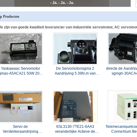
- Ja. - Ja. - Ja.
p Producten
e zijn van goede kwaliteit leverancier van industriële servomotor, AC servomoto
Yaskawaac Servomotor
De Servomotorsigma 2
directe de Aandrij
gmas-A5ACA21 50W 200V
Aandrijving 5.39N.m van
sgmgh-30ACA
0.66AMPS 3000RPM
sgmgh-20ACA41 Yaskawa
2900W YASKA
200 Volt
Jaargarant
Servo de
6SL3130-7TE21-6AA3
Telemecaniquetcs
Versterkeraandrijving
veranderlijke Actieve de
ConneXium Be
0.5AMP 3PH 200~230VAC
Lijnmodule van Siemens van
Schakelaar 6tx