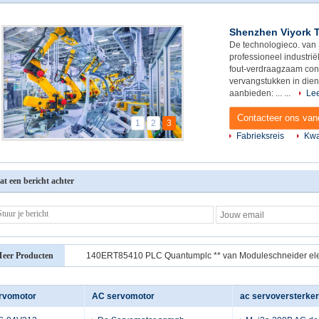
Shenzhen Viyork 
De technologieco. van
professioneel industrië
fout-verdraagzaam con
vervangstukken in die
aanbieden: ... ...
Le
Contacteer ons va
1
2
3
Fabrieksreis
Kwa
at een bericht achter
eer Producten
ervomotor
AC servomotor
ac servoversterker