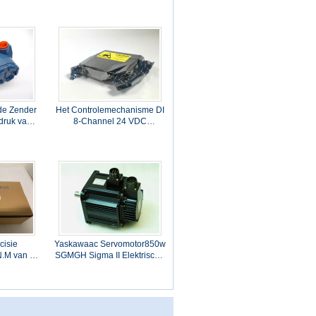
X28256 voor SLC500
de Zender
Het Controlemechanisme DI
druk van
8-Channel 24 VDC
unt
Geïsoleerde Kaart
 14,7 tot
VE4001S2T1 van
KJ3001X1-BA1
12P0549X112 Emerson
Deltav Pk
cisie
Yaskawaac Servomotor850w
N.M van de
SGMGH Sigma II Elektrische
1V312 AC
Servomotor
0W 200V
SGMGH09ACA21