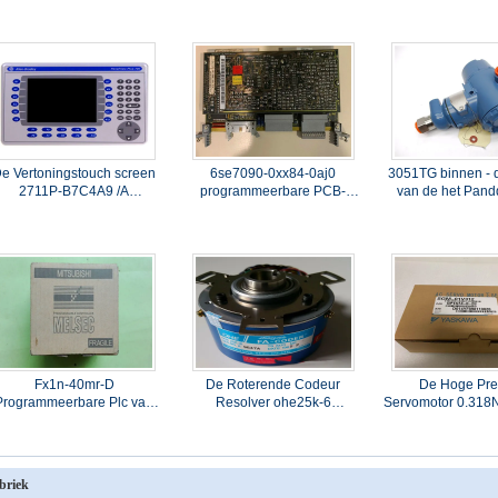
kW van Mitsubishi M.-j2s-
de Frequentieomschakelaar
200A AC
e Vertoningstouch screen
6se7090-0xx84-0aj0
3051TG binnen - 
2711P-B7C4A9 /A
programmeerbare PCB-
van de het Pand
anelView van ab Hmi plus
Raad Simovert Masterdrive
Lijnrosemo
Toetsenbord 700 &
Siemens
3051TG1A2B21A –
Touchscreen
30 Psi
Fx1n-40mr-D
De Roterende Codeur
De Hoge Pre
Programmeerbare Plc van
Resolver ohe25k-6
Servomotor 0.318
e Modulemitsubishi van het
TS5170N11 van de
Yaskawa BSS-0
ogicacontrolemechanisme
Tamagawa Hoge Resolutie
Servomotor 10
Communicatie Module
voor de Servomotor van
Mitsubishi
briek