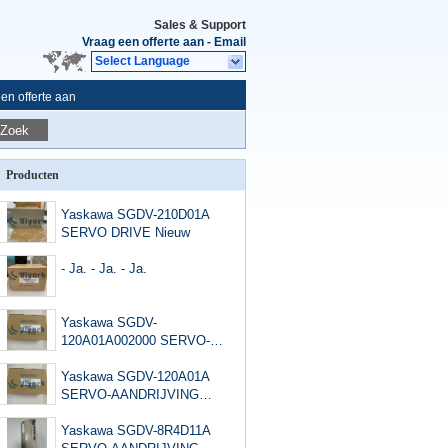
Sales & Support
Vraag een offerte aan
-
Email
Select Language
en offerte aan
Zoek
Producten
Yaskawa SGDV-210D01A
SERVO DRIVE Nieuw
- Ja. - Ja. - Ja.
Yaskawa SGDV-
120A01A002000 SERVO-
AANDRIJVING 1,5KW
3FASE 230VAC
Yaskawa SGDV-120A01A
ANALOOG/PULSE NIEUW
SERVO-AANDRIJVING
1,5KW 3FASE 230VAC
ANALOOG/PULS NIEUW
Yaskawa SGDV-8R4D11A