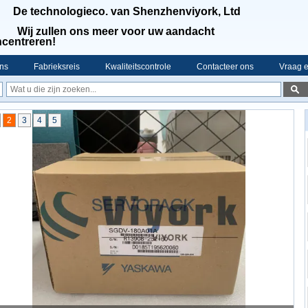
De technologieco. van Shenzhenviyork, Ltd
Wij zullen ons meer voor uw aandacht
centreren!
ns
Fabrieksreis
Kwaliteitscontrole
Contacteer ons
Vraag e
2
3
4
5