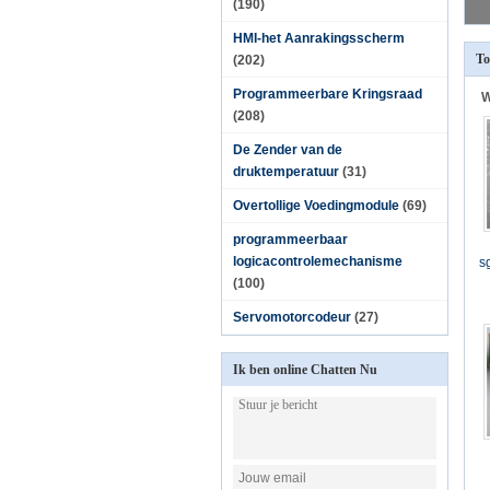
(190)
HMI-het Aanrakingsscherm
To
(202)
Programmeerbare Kringsraad
W
(208)
De Zender van de
druktemperatuur
(31)
Overtollige Voedingmodule
(69)
programmeerbaar
logicacontrolemechanisme
s
(100)
Servomotorcodeur
(27)
Ik ben online Chatten Nu
1