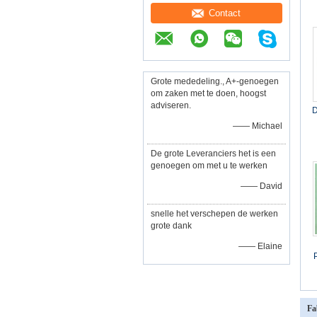
2
Contact
Grote mededeling., A+-genoegen
om zaken met te doen, hoogst
adviseren.
D
—— Michael
P
De grote Leveranciers het is een
genoegen om met u te werken
—— David
snelle het verschepen de werken
grote dank
—— Elaine
d
L
Fa