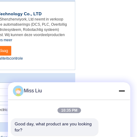
Technology Co., LTD
 Shenzhenviyork, Ltd neemt in verkoop
le automatiserings (DCS, PLC, Overtollig
trolesysteem, Robotachtig systeem)
nst. Wij kunnen deze voordeelproducten
es meer
ndaag
liteitscontrole
Miss Liu
Contact
140ERT85410 PLC Quantumplc ** van Moduleschneider electric MODICON Nieuwe Verbinding ** 140-ert-854-10
10:35 PM
Good day, what product are you looking 
Contacteer ons
for?