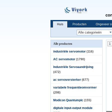
con
Huis
Producten
Ongeveer o
Alle producten
1
industriële servomotor
(116)
AC servomotor
(1790)
Industriële Servoaandrijving
(472)
ac servoversterker
(677)
variabele frequentieomvormer
(298)
Modicon Quantumplc
(155)
digitale input-output module