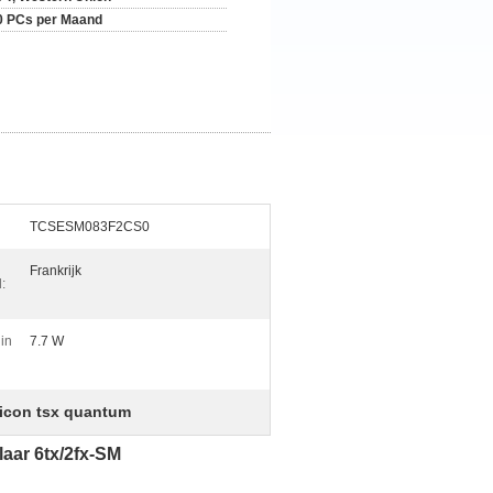
0 PCs per Maand
TCSESM083F2CS0
Frankrijk
:
in
7.7 W
icon tsx quantum
ar 6tx/2fx-SM