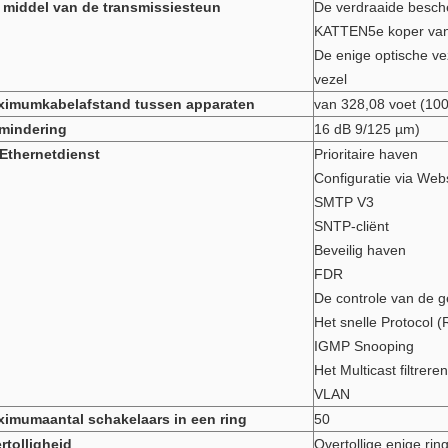
 middel van de transmissiesteun
De verdraaide besch
KATTEN5e koper van
De enige optische ve
vezel
ximumkabelafstand tussen apparaten
van 328,08 voet (100
mindering
16 dB 9/125 µm)
Ethernetdienst
Prioritaire haven
Configuratie via Web
SMTP V3
SNTP-cliënt
Beveilig haven
FDR
De controle van de 
Het snelle Protocol 
IGMP Snooping
Het Multicast filtreren
VLAN
imumaantal schakelaars in een ring
50
rtolligheid
Overtollige enige rin