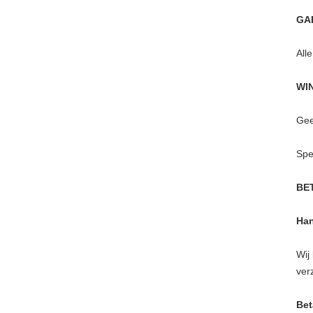
GA
All
WI
Gee
Spe
BE
Han
Wij
ver
Bet