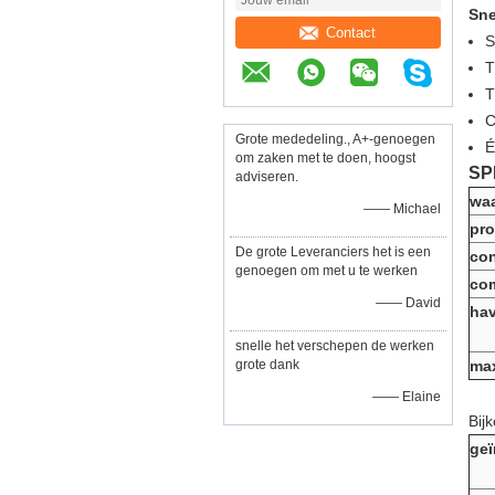
Sne
Contact
S
T
C
Grote mededeling., A+-genoegen
É
om zaken met te doen, hoogst
SP
adviseren.
waa
—— Michael
pr
De grote Leveranciers het is een
co
genoegen om met u te werken
co
—— David
hav
snelle het verschepen de werken
grote dank
max
—— Elaine
Bij
geï