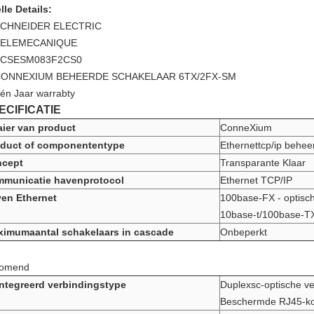
lle Details:
CHNEIDER ELECTRIC
TELEMECANIQUE
CSESM083F2CS0
ONNEXIUM BEHEERDE SCHAKELAAR 6TX/2FX-SM
én Jaar warrabty
ECIFICATIE
ier van product
ConneXium
oduct of componententype
Ethernettcp/ip behee
ncept
Transparante Klaar
mmunicatie havenprotocol
Ethernet TCP/IP
en Ethernet
100base-FX - optisch
10base-t/100base-TX
imumaantal schakelaars in cascade
Onbeperkt
komend
ntegreerd verbindingstype
Duplexsc-optische ve
Beschermde RJ45-ko