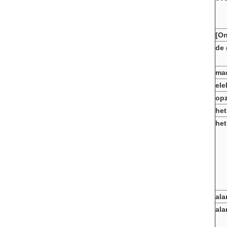
[On
de 
ma
ele
opz
het
het
ala
ala