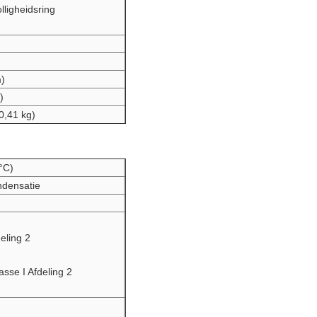
lligheidsring
)
)
0,41 kg)
°C)
densatie
eling 2
sse I Afdeling 2