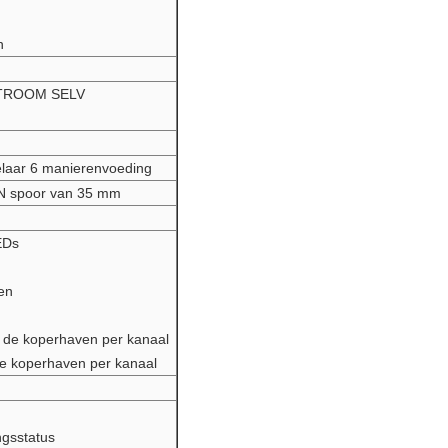
n
STROOM SELV
elaar 6 manierenvoeding
IN spoor van 35 mm
EDs
en
an de koperhaven per kanaal
de koperhaven per kanaal
ngsstatus