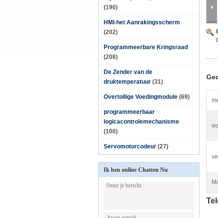
(190)
HMI-het Aanrakingsscherm
(202)
Programmeerbare Kringsraad
(208)
De Zender van de
Ged
druktemperatuur
(31)
Overtollige Voedingmodule
(69)
me
programmeerbaar
logicacontrolemechanisme
wa
(100)
Servomotorcodeur
(27)
ve
Ik ben online Chatten Nu
Ma
Te