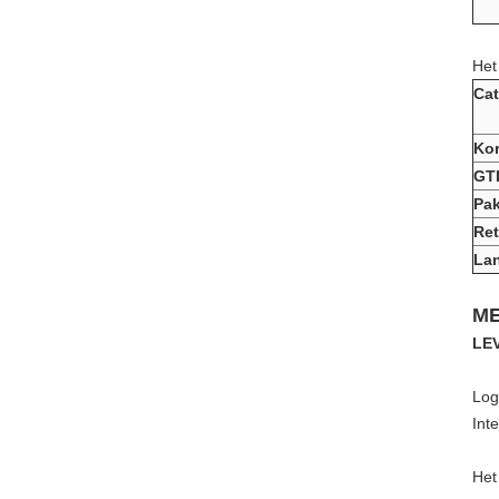
Het
Cat
Ko
GT
Pak
Ret
La
ME
LE
Log
Int
Het