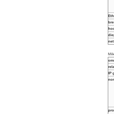
Eth
bre
ho
die
net
Mil
omr
rel
IP 
no
pro