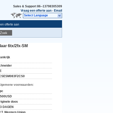
Sales & Support
86--13798305309
Vraag een offerte aan
-
Email
Select Language
en offerte aan
Zoek
ar 6tx/2fx-SM
rankrijk
chneider
E
CSESM083F2CS0
Algemene voorwaarden:
 pc
-500USD
riginele doos
-3 DAGEN
 / T, Western Union