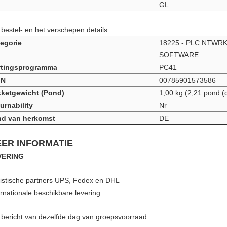
GL
 bestel- en het verschepen details
egorie
18225 -
PLC NTWRK
SOFTWARE
rtingsprogramma
PC41
IN
00785901573586
ketgewicht (Pond)
1,00 kg (2,21 pond (d
urnability
Nr
nd van herkomst
DE
ER INFORMATIE
VERING
istische partners UPS, Fedex en DHL
ernationale beschikbare levering
 bericht van dezelfde dag van groepsvoorraad