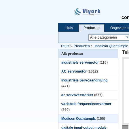
con
Huis
Producten
Ongeveer o
Thuis
Producten
Modicon Quantumplc
Te
Alle producten
industriële servomotor
(116)
AC servomotor
(1612)
Industriële Servoaandrijving
(471)
ac servoversterker
(677)
variabele frequentieomvormer
(260)
Modicon Quantumplc
(155)
digitale input-output module