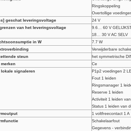
Ringskoppeling
Overtollige voedinge
s] geschat leveringsvoltage
24 V
grenzen van het leveringsvoltage
9.6… 60 V GELIJK
18… 30 V AC SELV
chtsconsumptie in W
7.7 W
ktroverbinding
Verwijderbare schak
ettende steun
het symmetrische D
 merken
Ce
 lokale signaleren
P1p2 voedingen 2 L
Fout 1 leiden
Ringsmanager 1 leid
Reserve 1 leiden
Activiteit 1 leiden v
Status 1 leiden van 
rmoutput
1 voltfreecontact 1 A
rmfunctie
Schakelaarfout
Gegevens - verbindi