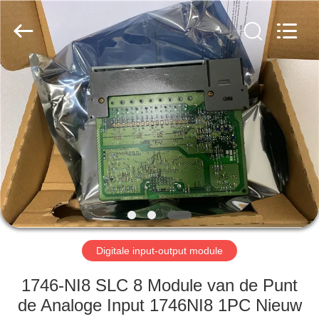
Viyork
Technology
Co.,
LTD.
All
Rights
Reserved.
HUIS
PRODUCTEN
ONGEVEER
ONS
FABRIEKSREIS
Digitale input-output module
KWALITEITSCONTROLE
1746-NI8 SLC 8 Module van de Punt
de Analoge Input 1746NI8 1PC Nieuw