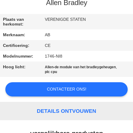
CONTACTEER
Allen Bradley
ONS
Plaats van
VERENIGDE STATEN
herkomst:
VERZOEK
Merknaam:
AB
OM EEN
Certificering:
CE
CITAAT
Modelnummer:
1746-NI8
SITEMAP
Hoog licht:
,
Allen-de module van het bradleygeheugen
plc cpu
PRIVACY
CONTACTEER ONS!
POLICY
DETAILS ONTVOUWEN