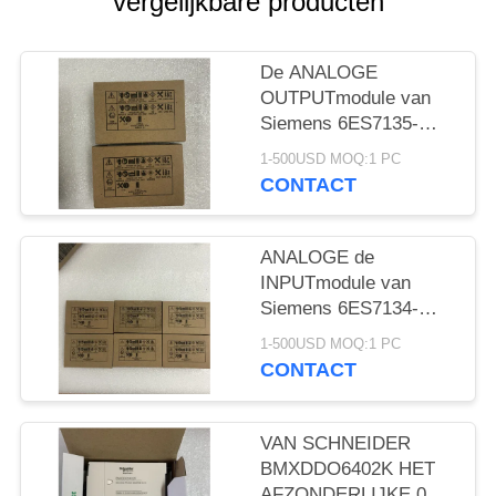
vergelijkbare producten
De ANALOGE
OUTPUTmodule van
Siemens 6ES7135-
4GB01-0AB0 1
1-500USD MOQ:1 PC
NIEUWE JAARgarantie
CONTACT
ANALOGE de
INPUTmodule van
Siemens 6ES7134-
4GB11-0AB0 1
1-500USD MOQ:1 PC
NIEUWE JAARgarantie
CONTACT
VAN SCHNEIDER
BMXDDO6402K HET
AFZONDERLIJKE 0.1A