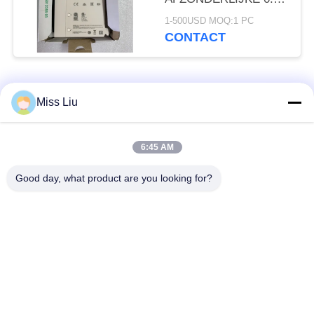
24VDC IN VASTE
1-500USD MOQ:1 PC
TOESTAND VAN DE
CONTACT
DE OUTPUTmodule
populaire categorieën
Alle
Miss Liu
industriële
6:45 AM
AC servomotor
servomotor
Good day, what product are you looking for?
Industriële
ac servoversterker
Servoaandrijving
variabele
Modicon Quantumplc
frequentieomvormer