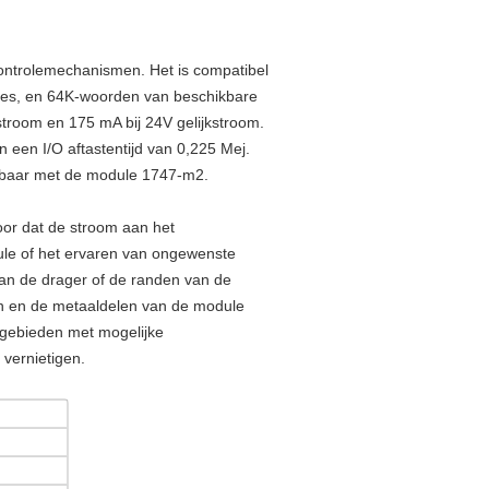
ntrolemechanismen. Het is compatibel
ties, en 64K-woorden van beschikbare
stroom en 175 mA bij 24V gelijkstroom.
 een I/O aftastentijd van 0,225 Mej.
ikbaar met de module 1747-m2.
oor dat de stroom aan het
le of het ervaren van ongewenste
 van de drager of de randen van de
zijn en de metaaldelen van de module
gebieden met mogelijke
 vernietigen.