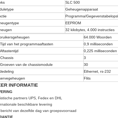
eks
SLC 500
duletype
Geheugenapparaat
ctie
Programma/Gegevenstabelops
heugentype
EEPROM
heugen
32 kilobytes, 4.000 instructies
bruikersgeheugen
64.000 Woorden
Tijd van het programmaaftasten
0,9 milliseconden
 Aftastentijd
0,225 milliseconden
 Chassis
3
Groeven van de chassismodule
30
dedeling
Ethernet, rs-232
servegeheugen
Flits
ER INFORMATIE
VERING
istische partners UPS, Fedex en DHL
ernationale beschikbare levering
 bericht van dezelfde dag van groepsvoorraad
RANTIE