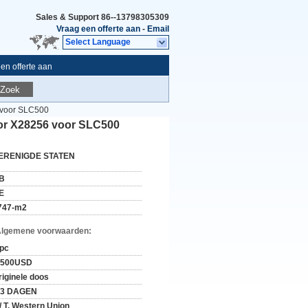
Sales & Support
86--13798305309
Vraag een offerte aan
-
Email
Select Language
en offerte aan
Zoek
 voor SLC500
or X28256 voor SLC500
ERENIGDE STATEN
B
E
747-m2
Algemene voorwaarden:
 pc
-500USD
riginele doos
-3 DAGEN
 / T, Western Union