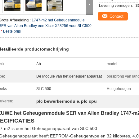
Levering vermogen:
3
Contact
Grote Afbeelding :
1747-m2 het Geheugenmodule
SER van Allen Bradley een Xicor X28256 voor SLC500
Beste prijs
etailleerde productomschrijving
rk:
Ab
model:
pe:
De Module van het geheugenapparaat
oorsprong van land
eks:
SLC 500
Het geheugen:
plc bewerkermodule
plc cpu
rkeren:
,
EUWE het Geheugenmodule SER van Allen Bradley 1747-m2
ECIFICATIES
7-m2 is een het Geheugenapparaat van SLC 500.
 Geheugenapparaat heeft EEPROM-Geheugentype en 32 kilobytes, 4.00