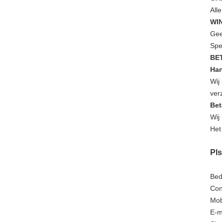
All
WI
Gee
Spe
BE
Han
Wij
ver
Bet
Wij
Het
Pls
Bed
Con
Mob
E-m