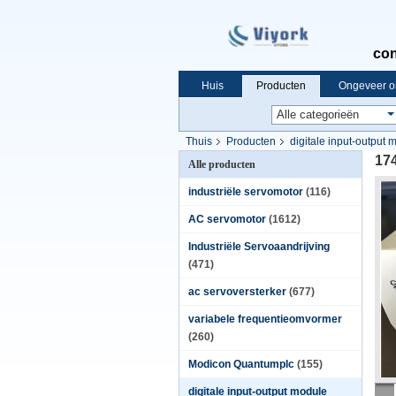
con
Huis
Producten
Ongeveer o
Thuis
Producten
digitale input-output 
17
Alle producten
industriële servomotor
(116)
AC servomotor
(1612)
Industriële Servoaandrijving
(471)
ac servoversterker
(677)
variabele frequentieomvormer
(260)
Modicon Quantumplc
(155)
digitale input-output module