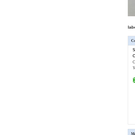
lab
Co
S
C
C
T
Me