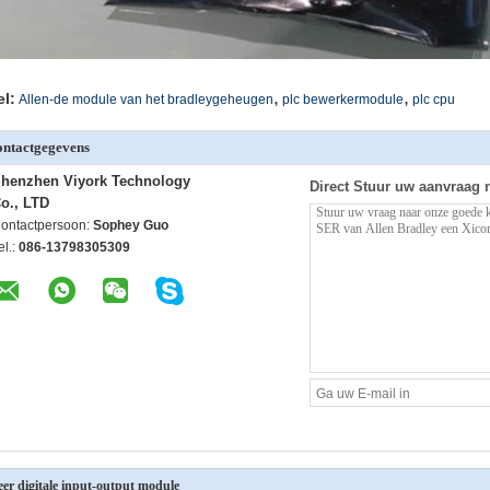
,
,
el:
Allen-de module van het bradleygeheugen
plc bewerkermodule
plc cpu
ntactgegevens
henzhen Viyork Technology
Direct Stuur uw aanvraag 
o., LTD
ontactpersoon:
Sophey Guo
el.:
086-13798305309
er digitale input-output module