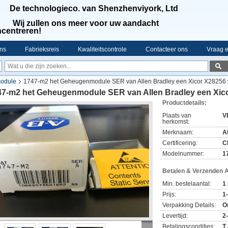
De technologieco. van Shenzhenviyork, Ltd
Wij zullen ons meer voor uw aandacht
centreren!
ns
Fabrieksreis
Kwaliteitscontrole
Contacteer ons
Vraag e
module
1747-m2 het Geheugenmodule SER van Allen Bradley een Xicor X28256
47-m2 het Geheugenmodule SER van Allen Bradley een Xic
Productdetails:
Plaats van
V
herkomst:
Merknaam:
A
Certificering:
C
Modelnummer:
1
Betalen & Verzenden 
Min. bestelaantal:
1
Prijs:
1
Verpakking Details:
O
Levertijd:
2
Betalingscondities:
T