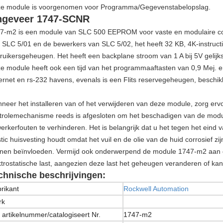
e module is voorgenomen voor Programma/Gegevenstabelopslag.
geveer 1747-SCNR
7-m2 is een module van SLC 500 EEPROM voor vaste en modulaire co
 SLC 5/01 en de bewerkers van SLC 5/02, het heeft 32 KB, 4K-instruc
ruikersgeheugen. Het heeft een backplane stroom van 1 A bij 5V gelijk
e module heeft ook een tijd van het programmaaftasten van 0,9 Mej. en
ernet en rs-232 havens, evenals is een Flits reservegeheugen, besch
neer het installeren van of het verwijderen van deze module, zorg erv
trolemechanisme reeds is afgesloten om het beschadigen van de modu
erkerfouten te verhinderen. Het is belangrijk dat u het tegen het eind
stic huisvesting houdt omdat het vuil en de olie van de huid corrosief 
nen beïnvloeden. Vermijd ook onderwerpend de module 1747-m2 aan 
ktrostatische last, aangezien deze last het geheugen veranderen of kan
chnische beschrijvingen:
rikant
Rockwell Automation
rk
 artikelnummer/catalogiseert Nr.
1747-m2