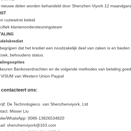
e nieuwe delen worden behandeld door Shenzhen Viyork 12 maandgara
NST
n ruziewinst beleid
cifiek klantenondersteuningsteam
TALING
delskrediet
 begrijpen dat het krediet een noodzakelijk deel van zaken is en bied
zoek, behoudens status.
alingsopties
 keuren Bankoverdrachten en de volgende methodes van betaling goed
 VISUM van Western Union Paypal
 contacteert ons:
rijf: De Technologieco. van Shenzhenviyork, Ltd
tact: Misser Liu
lie/WhatsApp: 0086-13826534820
ail: shenzhenviyork@163.com