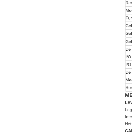
Re
Mo
Fun
Ge
Ge
Ge
De 
I/O
I/O
De 
Me
Re
ME
LE
Log
Int
Het
GA