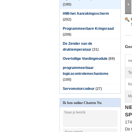
(190)
HMI-het Aanrakingsscherm
(202)
Programmeerbare Kringsraad
(208)
De Zender van de
Ged
druktemperatuur
(31)
Overtollige Voedingmodule
(69)
me
programmeerbaar
Ty
logicacontrolemechanisme
(100)
Re
Servomotorcodeur
(27)
Ma
Ik ben online Chatten Nu
NI
SP
174
Dit