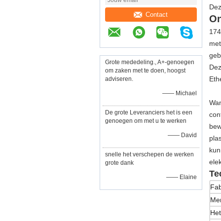
Dez
Contact
On
174
met
geb
Grote mededeling., A+-genoegen
Dez
om zaken met te doen, hoogst
Eth
adviseren.
—— Michael
Wan
De grote Leveranciers het is een
con
genoegen om met u te werken
bew
—— David
pla
kun
snelle het verschepen de werken
ele
grote dank
Te
—— Elaine
Fab
Me
Het