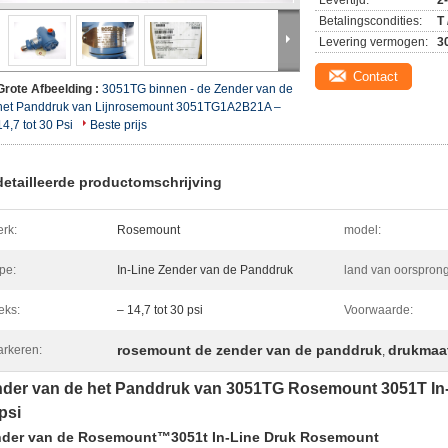
Levertijd:
2
Betalingscondities:
T
Levering vermogen:
3
Contact
Grote Afbeelding :
3051TG binnen - de Zender van de
het Panddruk van Lijnrosemount 3051TG1A2B21A –
14,7 tot 30 Psi
Beste prijs
etailleerde productomschrijving
rk:
Rosemount
model:
pe:
In-Line Zender van de Panddruk
land van oorsprong
eks:
– 14,7 tot 30 psi
Voorwaarde:
rosemount de zender van de panddruk
drukmaa
rkeren:
,
nder van de het Panddruk van 3051TG Rosemount 3051T In-
psi
der van de Rosemount™3051t In-Line Druk Rosemount