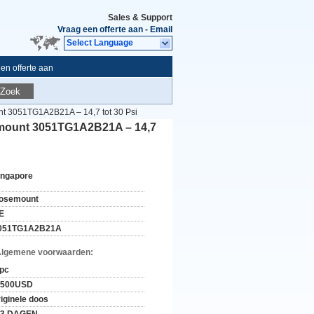
Sales & Support
Vraag een offerte aan
-
Email
Select Language
en offerte aan
Zoek
nt 3051TG1A2B21A – 14,7 tot 30 Psi
emount 3051TG1A2B21A – 14,7
ingapore
osemount
E
051TG1A2B21A
Algemene voorwaarden:
 pc
-500USD
riginele doos