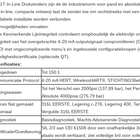
1T In-Line Drukzenders zijn de de industrienorm voor pand en absolut
 in-line, compacte ontwerp laat de zender toe om rechtstreeks met een
dabele installatie worden verbonden.
mogelijkheden omvatten:
e Kenmerkende Lijnintegriteit controleert onophoudelijk de elektrolijn
egriteit van het overgebrachte 4-20 mA outputsignaal compromitteren (
OI met ongecompliceerde menu's en ingebouwde configuratieknopen (
eiligheidscertificatie (optiecode QT).
cificaties:
ngedown
Tot 150:1
municatie Protocol
4-20 mA HERT,
WirelessHART®
, STICHTINGSfiel
Tot het Verschil van 2000psi (137,89 bar), het Pan
ingswaaier
Absolute 4000psia (275,79 bar)
ces Nat gemaakt
316L EERSTE, Legering c-276, Legering 400, Tan
eriaal
Vergulde 316L EERSTE
gnostiek
Basisdiagnostiek, Machts Adviserende Diagnostie
SIL 2/3 aan CEI 61508 door een onafhankelijke 3d
tificatie/Goedkeuring
plaats wordt verklaard, ziet volledige bril voor volle