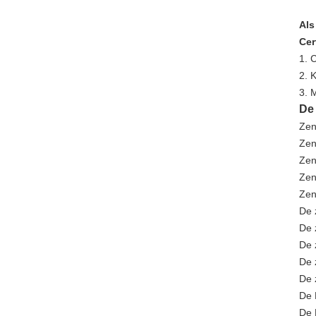
Als
Cer
1. 
2. 
3. M
De
Zen
Zen
Zen
Zen
Zen
De 
De 
De 
De 
De 
De 
De 