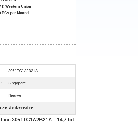
-3 DAGEN
 / T, Western Union
0 PCs per Maand
3051TG1A2B21A
:
Singapore
Nieuwe
t en drukzender
Line 3051TG1A2B21A – 14,7 tot