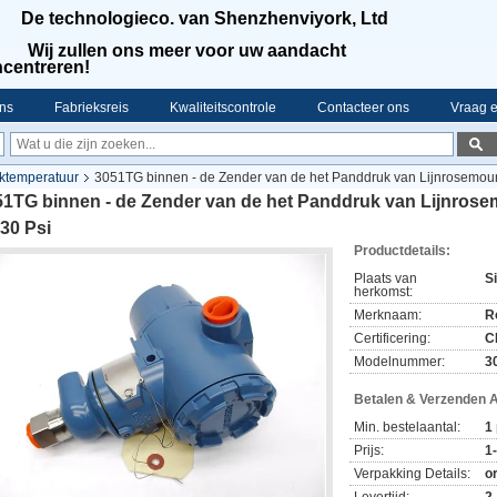
De technologieco. van Shenzhenviyork, Ltd
Wij zullen ons meer voor uw aandacht
centreren!
ns
Fabrieksreis
Kwaliteitscontrole
Contacteer ons
Vraag e
ktemperatuur
3051TG binnen - de Zender van de het Panddruk van Lijnrosemou
51TG binnen - de Zender van de het Panddruk van Lijnros
 30 Psi
Productdetails:
Plaats van
S
herkomst:
Merknaam:
R
Certificering:
C
Modelnummer:
3
Betalen & Verzenden 
Min. bestelaantal:
1
Prijs:
1
Verpakking Details:
o