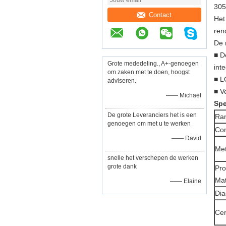
305
Contact
Het
ren
De 
■ D
Grote mededeling., A+-genoegen
int
om zaken met te doen, hoogst
■ L
adviseren.
■ V
—— Michael
Spe
De grote Leveranciers het is een
Ra
genoegen om met u te werken
Com
—— David
Met
snelle het verschepen de werken
grote dank
Pro
Mat
—— Elaine
Dia
Cer