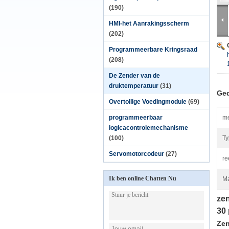
(190)
HMI-het Aanrakingsscherm
(202)
Programmeerbare Kringsraad
(208)
De Zender van de
druktemperatuur
(31)
Ged
Overtollige Voedingmodule
(69)
programmeerbaar
me
logicacontrolemechanisme
(100)
Ty
Servomotorcodeur
(27)
re
Ik ben online Chatten Nu
Ma
ze
30 
Zen