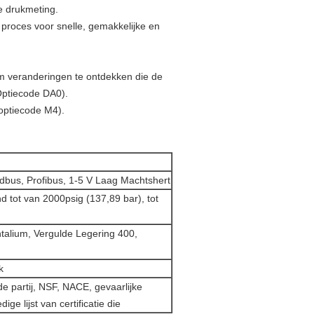
e drukmeting.
 proces voor snelle, gemakkelijke en
 om veranderingen te ontdekken die de
Optiecode DA0).
optiecode M4).
dbus, Profibus, 1-5 V Laag Machtshert
d tot van 2000psig (137,89 bar), tot
talium, Vergulde Legering 400,
k
e partij, NSF, NACE, gevaarlijke
dige lijst van certificatie die