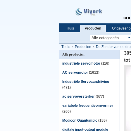
con
Huis
Producten
Ongeveer o
Thuis
Producten
De Zender van de dru
30
Alle producten
tot
industriële servomotor
(116)
AC servomotor
(1612)
Industriële Servoaandrijving
(471)
ac servoversterker
(677)
variabele frequentieomvormer
(260)
Modicon Quantumplc
(155)
digitale input-output module