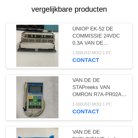
vergelijkbare producten
UNIOP EK-52 DE
COMMISSIE 24VDC
0.3A VAN DE
EXPLOITANTinterface
1-500USD MOQ:1 PC
1 NIEUWE
CONTACT
JAARgarantie
VAN DE DE
STAPreeks VAN
OMRON R7A-PR02A
SLIMME SERVO DE
1-500USD MOQ:1 PC
PARAMETEReenheid
CONTACT
1M NIEUWE KABEL
VAN DE DE