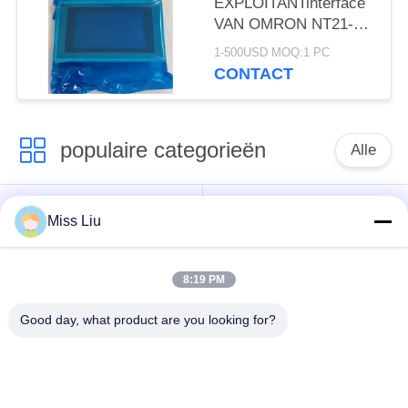
EXPLOITANTinterface
VAN OMRON NT21-
ST121-E DE
1-500USD MOQ:1 PC
AANRAKINGScommissie
CONTACT
5,2 NIEUWE
DUIMvertoning
populaire categorieën
Alle
industriële
AC servomotor
Miss Liu
servomotor
8:19 PM
Industriële
ac servoversterker
Servoaandrijving
Good day, what product are you looking for?
variabele
Modicon Quantumplc
frequentieomvormer