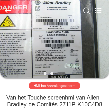
Viyork
Technology
Co.,
LTD.
All
Rights
Reserved.
HUIS
PRODUCTEN
ONGEVEER
ONS
FABRIEKSREIS
HMI-het Aanrakingsscherm
KWALITEITSCONTROLE
Van het Touche screenhmi van Allen -
Bradley-de Comités 2711P-K10C4D8