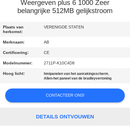
CONTACTEER
Weergeven plus 6 1000 Zeer
ONS
belangrijke 512MB gelijkstroom
VERZOEK
Plaats van
VERENIGDE STATEN
herkomst:
OM EEN
Merknaam:
AB
CITAAT
Certificering:
CE
Modelnummer:
2711P-K10C4D8
SITEMAP
Hoog licht:
,
hmipanelen van het aanrakingsscherm
Allen-het paneel van de bradleyvertoning
PRIVACY
POLICY
CONTACTEER ONS!
DETAILS ONTVOUWEN