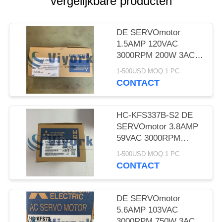
vergelijkbare producten
DE SERVOmotor
1.5AMP 120VAC
3000RPM 200W 3AC
VAN MITSUBISHI HC-
1-500USD MOQ:1 PC
MF23B-S24 AC
CONTACT
HC-KFS337B-S2 DE
SERVOmotor 3.8AMP
59VAC 3000RPM
300W 3AC VAN
1-500USD MOQ:1 PC
MITSUBISHI AC
CONTACT
DE SERVOmotor
5.6AMP 103VAC
3000RPM 750W 3AC