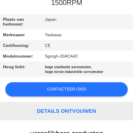
CONTACTEER
1500RPM
ONS
Plaats van
Japan
herkomst:
VERZOEK
Merknaam:
Yaskawa
OM EEN
Certificering:
CE
CITAAT
Modelnummer:
Sgmgh-20ACA4C
SITEMAP
Hoog licht:
,
hoge snelheids servomotor
hoge torsie industriële servomotor
PRIVACY
CONTACTEER ONS!
POLICY
DETAILS ONTVOUWEN