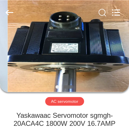
Viyork
Technology
Co.,
LTD.
All
Rights
Reserved.
HUIS
PRODUCTEN
ONGEVEER
ONS
FABRIEKSREIS
AC servomotor
KWALITEITSCONTROLE
Yaskawaac Servomotor sgmgh-
20ACA4C 1800W 200V 16.7AMP