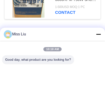
VAN MITSUBISHI HC-
1-500USD MOQ:1 PC
KFS73 AC
CONTACT
populaire categorieën
Alle
Miss Liu
industriële
10:18 AM
AC servomotor
servomotor
Good day, what product are you looking for?
Industriële
ac servoversterker
Servoaandrijving
variabele
Modicon Quantumplc
frequentieomvormer