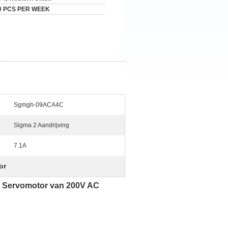
0 PCS PER WEEK
Sgmgh-09ACA4C
Sigma 2 Aandrijving
7.1A
or
 Servomotor van 200V AC