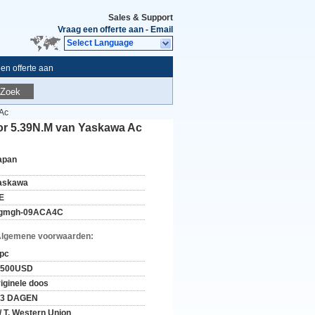
Sales & Support
Vraag een offerte aan
-
Email
Select Language
en offerte aan
Zoek
Ac
r 5.39N.M van Yaskawa Ac
apan
askawa
E
gmgh-09ACA4C
Algemene voorwaarden:
 pc
-500USD
riginele doos
-3 DAGEN
 / T, Western Union