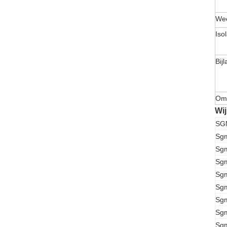
Wee
Iso
Bijl
Omg
Wi
SG
Sg
Sg
Sg
Sg
Sg
Sg
Sg
Sg