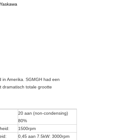
 Yaskawa
rd in Amerika. SGMGH had een
 dramatisch totale grootte
20 aan (non-condensing)
80%
heid:
1500rpm
id:
0,45 aan 7.5kW: 3000rpm