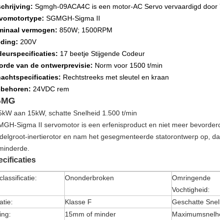
chrijving:
Sgmgh-09ACA4C is een motor-AC Servo vervaardigd door
vomotortype:
SGMGH-Sigma II
inaal vermogen:
850W; 1500RPM
ding:
200V
eurspecificaties:
17 beetje Stijgende Codeur
orde van de ontwerprevisie:
Norm voor 1500 t/min
achtspecificaties:
Rechtstreeks met sleutel en kraan
behoren:
24VDC rem
GMG
5kW aan 15kW, schatte Snelheid 1.500 t/min
GH-Sigma II servomotor is een erfenisproduct en niet meer bevorde
delgroot-inertierotor en nam het gesegmenteerde statorontwerp op, dat
minderde.
cificaties
classificatie:
Ononderbroken
Omringende
Vochtigheid:
atie:
Klasse F
Geschatte Snel
ling:
15mm of minder
Maximumsnelhe