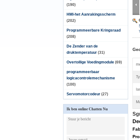
(190)
HMI-het Aanrakingsscherm
(202)
Programmeerbare Kringsraad
(208)
De Zender van de
Ged
druktemperatuur
(31)
Overtollige Voedingmodule
(69)
me
programmeerbaar
Ty
logicacontrolemechanisme
(100)
la
Servomotorcodeur
(27)
Ma
Ik ben online Chatten Nu
Sg
Dec
Fab
Pro