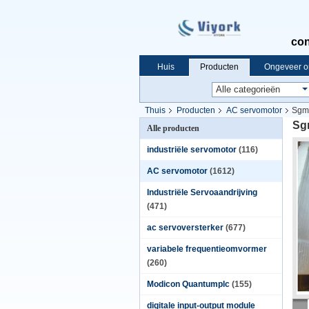
con
Huis
Producten
Ongeveer o
Thuis
Producten
AC servomotor
Sgmg
Sg
Alle producten
industriële servomotor
(116)
AC servomotor
(1612)
Industriële Servoaandrijving
(471)
ac servoversterker
(677)
variabele frequentieomvormer
(260)
Modicon Quantumplc
(155)
digitale input-output module