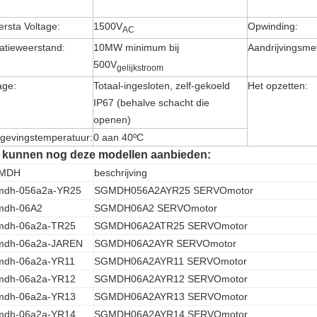
rsta Voltage:
1500V
Opwinding:
AC
latieweerstand:
10MW minimum bij
Aandrijvingsme
500V
gelijkstroom
age:
Totaal-ingesloten, zelf-gekoeld
Het opzetten:
IP67 (behalve schacht die
openen)
evingstemperatuur:
0 aan 40ºC
j kunnen nog deze modellen aanbieden:
MDH
beschrijving
mdh-056a2a-YR25
SGMDH056A2AYR25 SERVOmotor
mdh-06A2
SGMDH06A2 SERVOmotor
mdh-06a2a-TR25
SGMDH06A2ATR25 SERVOmotor
mdh-06a2a-JAREN
SGMDH06A2AYR SERVOmotor
mdh-06a2a-YR11
SGMDH06A2AYR11 SERVOmotor
mdh-06a2a-YR12
SGMDH06A2AYR12 SERVOmotor
mdh-06a2a-YR13
SGMDH06A2AYR13 SERVOmotor
mdh-06a2a-YR14
SGMDH06A2AYR14 SERVOmotor