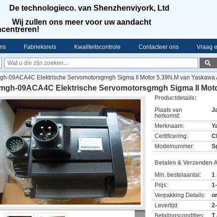
De technologieco. van Shenzhenviyork, Ltd
Wij zullen ons meer voor uw aandacht
centreren!
ns
Fabrieksreis
Kwaliteitscontrole
Contacteer ons
Vraag e
h-09ACA4C Elektrische Servomotorsgmgh Sigma II Motor 5.39N.M van Yaskawa 
mgh-09ACA4C Elektrische Servomotorsgmgh Sigma II Moto
Productdetails:
Plaats van
J
herkomst:
Merknaam:
Y
Certificering:
C
Modelnummer:
S
Betalen & Verzenden 
Min. bestelaantal:
1
Prijs:
1
Verpakking Details:
o
Levertijd:
2
Betalingscondities:
T