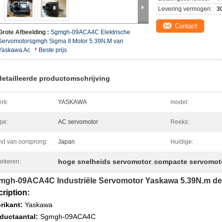
Levering vermogen:
3
Contact
Grote Afbeelding :
Sgmgh-09ACA4C Elektrische
Servomotorsgmgh Sigma II Motor 5.39N.M van
Yaskawa Ac
Beste prijs
etailleerde productomschrijving
rk:
YASKAWA
model:
pe:
AC servomotor
Reeks:
nd van oorsprong:
Japan
Huidige:
hoge snelheids servomotor
compacte servomot
rkeren:
,
mgh-09ACA4C Industriële Servomotor Yaskawa 5.39N.m de
ription:
rikant:
Yaskawa
ductaantal:
Sgmgh-09ACA4C