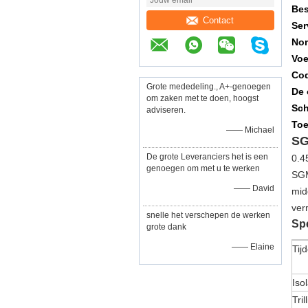
Bes
Contact
Ser
Nom
Voe
Cod
Grote mededeling., A+-genoegen
De 
om zaken met te doen, hoogst
Sch
adviseren.
Toe
—— Michael
S
De grote Leveranciers het is een
0.4
genoegen om met u te werken
SGM
—— David
mid
ver
snelle het verschepen de werken
Spe
grote dank
—— Elaine
Tijd
Isol
Tril