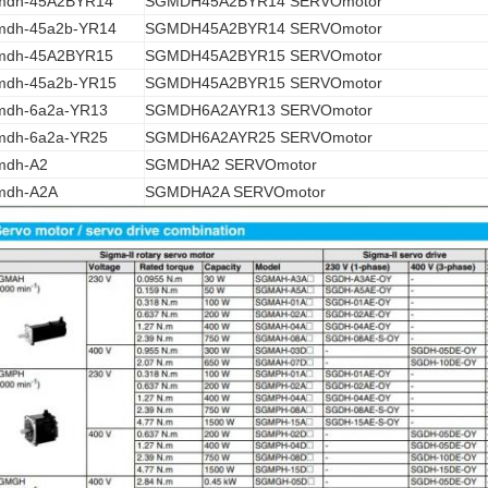
mdh-45A2BYR14
SGMDH45A2BYR14 SERVOmotor
mdh-45a2b-YR14
SGMDH45A2BYR14 SERVOmotor
mdh-45A2BYR15
SGMDH45A2BYR15 SERVOmotor
mdh-45a2b-YR15
SGMDH45A2BYR15 SERVOmotor
mdh-6a2a-YR13
SGMDH6A2AYR13 SERVOmotor
mdh-6a2a-YR25
SGMDH6A2AYR25 SERVOmotor
mdh-A2
SGMDHA2 SERVOmotor
mdh-A2A
SGMDHA2A SERVOmotor