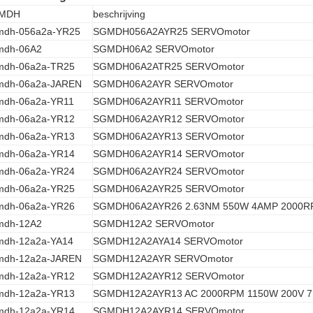
MDH
beschrijving
mdh-056a2a-YR25
SGMDH056A2AYR25 SERVOmotor
mdh-06A2
SGMDH06A2 SERVOmotor
mdh-06a2a-TR25
SGMDH06A2ATR25 SERVOmotor
mdh-06a2a-JAREN
SGMDH06A2AYR SERVOmotor
mdh-06a2a-YR11
SGMDH06A2AYR11 SERVOmotor
mdh-06a2a-YR12
SGMDH06A2AYR12 SERVOmotor
mdh-06a2a-YR13
SGMDH06A2AYR13 SERVOmotor
mdh-06a2a-YR14
SGMDH06A2AYR14 SERVOmotor
mdh-06a2a-YR24
SGMDH06A2AYR24 SERVOmotor
mdh-06a2a-YR25
SGMDH06A2AYR25 SERVOmotor
mdh-06a2a-YR26
SGMDH06A2AYR26 2.63NM 550W 4AMP 2000R
mdh-12A2
SGMDH12A2 SERVOmotor
mdh-12a2a-YA14
SGMDH12A2AYA14 SERVOmotor
mdh-12a2a-JAREN
SGMDH12A2AYR SERVOmotor
mdh-12a2a-YR12
SGMDH12A2AYR12 SERVOmotor
mdh-12a2a-YR13
SGMDH12A2AYR13 AC 2000RPM 1150W 200V 7
mdh-12a2a-YR14
SGMDH12A2AYR14 SERVOmotor