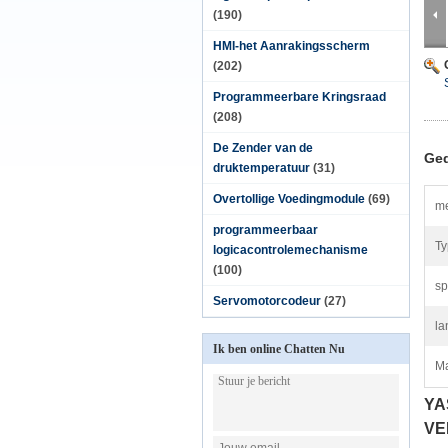
(190)
HMI-het Aanrakingsscherm
(202)
Programmeerbare Kringsraad
(208)
De Zender van de
Ged
druktemperatuur
(31)
Overtollige Voedingmodule
(69)
me
programmeerbaar
Ty
logicacontrolemechanisme
(100)
sp
Servomotorcodeur
(27)
la
Ik ben online Chatten Nu
Ma
YA
VE