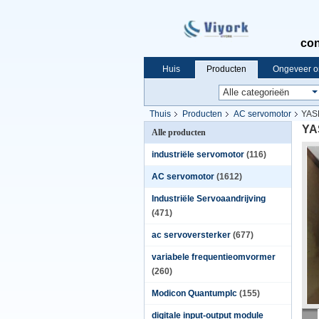
con
Huis
Producten
Ongeveer o
Thuis
Producten
AC servomotor
YAS
YA
Alle producten
industriële servomotor
(116)
AC servomotor
(1612)
Industriële Servoaandrijving
(471)
ac servoversterker
(677)
variabele frequentieomvormer
(260)
Modicon Quantumplc
(155)
digitale input-output module