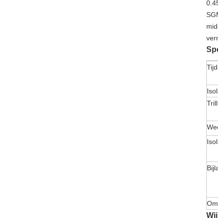
0.4
SGM
mid
ver
Spe
Tijd
Isol
Tril
Wee
Iso
Bijl
Omg
Wi