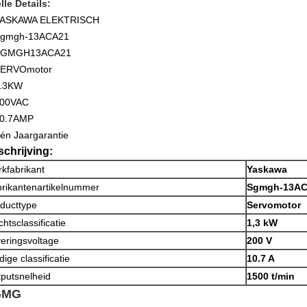
lle Details:
ASKAWA ELEKTRISCH
gmgh-13ACA21
SGMGH13ACA21
ERVOmotor
.3KW
00VAC
0.7AMP
én Jaargarantie
chrijving:
kfabrikant
Yaskawa
rikantenartikelnummer
Sgmgh-13A
ducttype
Servomotor
htsclassificatie
1,3 kW
eringsvoltage
200 V
dige classificatie
10.7 A
putsnelheid
1500 t/min
GMG