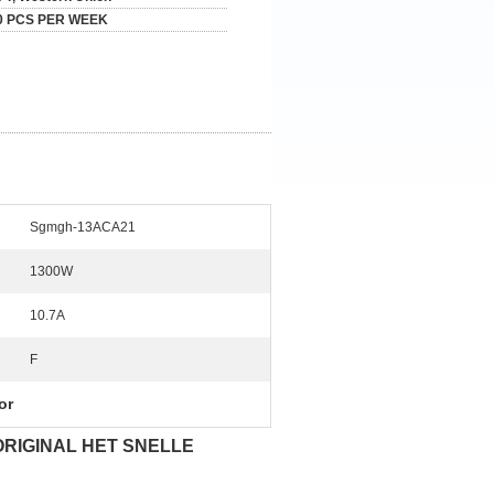
0 PCS PER WEEK
Sgmgh-13ACA21
1300W
10.7A
F
or
RIGINAL HET SNELLE