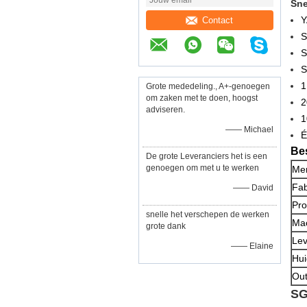
Sne
Y
Contact
S
S
1
Grote mededeling., A+-genoegen
om zaken met te doen, hoogst
2
adviseren.
1
—— Michael
É
Bes
De grote Leveranciers het is een
genoegen om met u te werken
Mer
Fab
—— David
Pro
snelle het verschepen de werken
Mac
grote dank
Lev
—— Elaine
Hui
Out
S