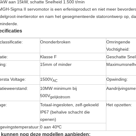
5kW aan 15kW, schatte Snelheid 1.500 t/min
GH-Sigma II servomotor is een erfenisproduct en niet meer bevorde
delgroot-inertierotor en nam het gesegmenteerde statorontwerp op, dat
minderde.
cificaties
classificatie:
Ononderbroken
Omringende
Vochtigheid:
atie:
Klasse F
Geschatte Snel
ling:
15mm of minder
Maximumsnelhe
rsta Voltage:
1500V
Opwinding:
AC
latieweerstand:
10MW minimum bij
Aandrijvingsme
500V
gelijkstroom
age:
Totaal-ingesloten, zelf-gekoeld
Het opzetten:
IP67 (behalve schacht die
openen)
evingstemperatuur:
0 aan 40ºC
j kunnen nog deze modellen aanbieden: