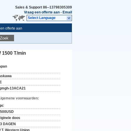
Sales & Support
86--13798305309
Vraag een offerte aan
-
Email
Select Language
en offerte aan
Zoek
 1500 T/min
apan
askawa
E
gmgh-13ACA21
Algemene voorwaarden:
 pc
-500USD
riginele doos
-3 DAGEN
 / T, Western Union