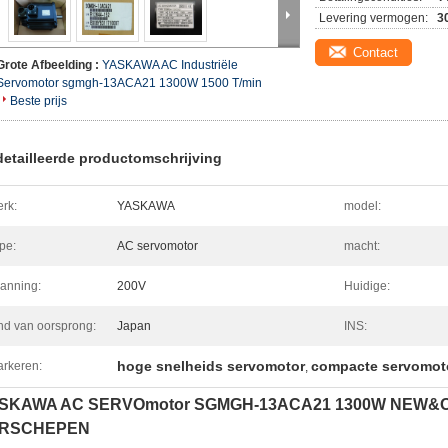
Levering vermogen:
3
Contact
Grote Afbeelding :
YASKAWA AC Industriële
Servomotor sgmgh-13ACA21 1300W 1500 T/min
Beste prijs
etailleerde productomschrijving
rk:
YASKAWA
model:
pe:
AC servomotor
macht:
anning:
200V
Huidige:
nd van oorsprong:
Japan
INS:
hoge snelheids servomotor
compacte servomot
rkeren:
,
SKAWA AC SERVOmotor SGMGH-13ACA21 1300W NEW&O
RSCHEPEN