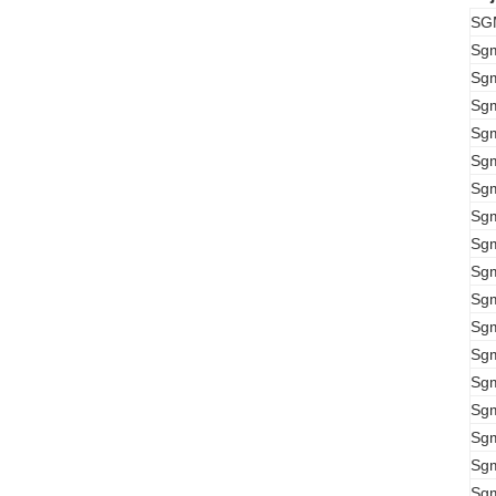
SG
Sg
Sg
Sg
Sg
Sg
Sg
Sg
Sg
Sg
Sg
Sg
Sg
Sg
Sg
Sg
Sg
Sg