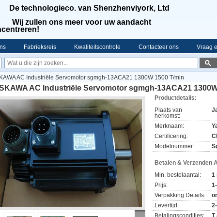
De technologieco. van Shenzhenviyork, Ltd
Wij zullen ons meer voor uw aandacht
centreren!
ns
Fabrieksreis
Kwaliteitscontrole
Contacteer ons
Vraag e
KAWA AC Industriële Servomotor sgmgh-13ACA21 1300W 1500 T/min
SKAWA AC Industriële Servomotor sgmgh-13ACA21 1300W
Productdetails:
Plaats van
J
herkomst:
Merknaam:
Y
Certificering:
C
Modelnummer:
S
Betalen & Verzenden 
Min. bestelaantal:
1
Prijs:
1
Verpakking Details:
o
Levertijd:
2
Betalingscondities:
T