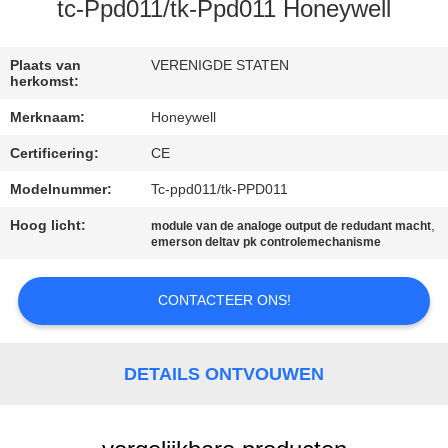
CONTACTEER
tc-Ppd011/tk-Ppd011 Honeywell
ONS
Plaats van
VERENIGDE STATEN
herkomst:
VERZOEK
Merknaam:
Honeywell
OM EEN
Certificering:
CE
CITAAT
Modelnummer:
Tc-ppd011/tk-PPD011
SITEMAP
Hoog licht:
,
module van de analoge output de redudant macht
emerson deltav pk controlemechanisme
PRIVACY
CONTACTEER ONS!
POLICY
DETAILS ONTVOUWEN