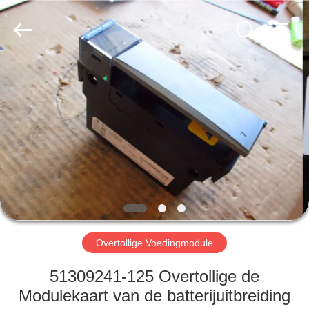
Viyork
Technology
Co.,
LTD.
All
Rights
Reserved.
HUIS
PRODUCTEN
ONGEVEER
ONS
FABRIEKSREIS
Overtollige Voedingmodule
KWALITEITSCONTROLE
51309241-125 Overtollige de
Modulekaart van de batterijuitbreiding