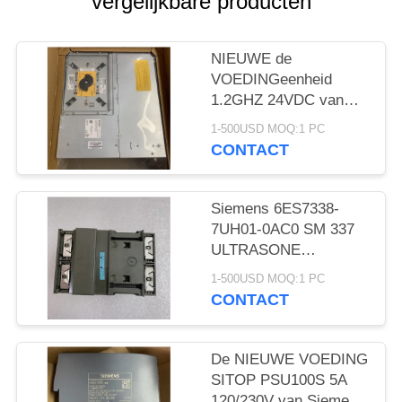
vergelijkbare producten
NIEUWE de
VOEDINGeenheid
1.2GHZ 24VDC van
Siemens 6FC5210-
1-500USD MOQ:1 PC
0DF22-2AA0
CONTACT
Siemens 6ES7338-
7UH01-0AC0 SM 337
ULTRASONE
START/STOP NIEUWE
1-500USD MOQ:1 PC
INTERFACE
CONTACT
De NIEUWE VOEDING
SITOP PSU100S 5A
120/230V van Siemens