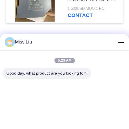
6EP1333-2BA20
1-500USD MOQ:1 PC
CONTACT
populaire categorieën
Alle
Miss Liu
industriële
5:23 AM
AC servomotor
servomotor
Good day, what product are you looking for?
Industriële
ac servoversterker
Servoaandrijving
variabele
Modicon Quantumplc
frequentieomvormer