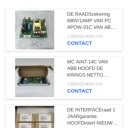
DE RAADSzekering
690V/1AMP VAN PC
APOW-01C VAN ABB
NIEUWE DE
1-500USD MOQ:1 PC
OMSCHAKELAARSmacht
CONTACT
VAN DE 1
JAARgarantie
MC AINT-14C VAN
ABB HOOFD DE
KRINGS NETTO
LENGTE VAN DE
1-500USD MOQ:1 PC
INTERFACEraad: 130
CONTACT
NIEUWE MM.
DE INTERFACEraad 1
JAARgarantie
HOOFDinterf NIEUW