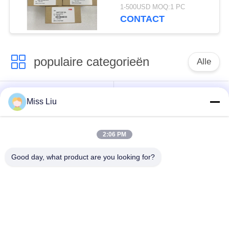
ACE VAN ABB AINT-
1-500USD MOQ:1 PC
12C
CONTACT
populaire categorieën
Alle
industriële
AC servomotor
Miss Liu
servomotor
2:06 PM
Industriële
ac servoversterker
Servoaandrijving
Good day, what product are you looking for?
variabele
Modicon Quantumplc
frequentieomvormer
digitale input-output
HMI-het