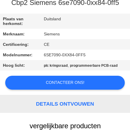
CONTACTEER
Cbp2 Siemens 6se7090-0xx84-0ff5
ONS
Plaats van
Duitsland
herkomst:
VERZOEK
Merknaam:
Siemens
OM EEN
Certificering:
CE
CITAAT
Modelnummer:
6SE7090-0XX84-0FF5
SITEMAP
Hoog licht:
,
plc kringsraad
programmeerbare PCB-raad
CONTACTEER ONS!
PRIVACY
POLICY
DETAILS ONTVOUWEN
vergelijkbare producten