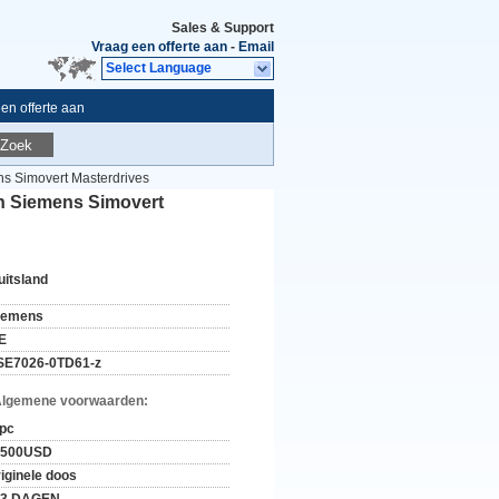
Sales & Support
Vraag een offerte aan
-
Email
Select Language
en offerte aan
Zoek
s Simovert Masterdrives
an Siemens Simovert
uitsland
iemens
E
SE7026-0TD61-z
Algemene voorwaarden:
 pc
-500USD
riginele doos