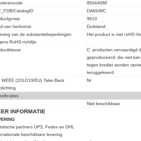
ederencode
85044088
_FDB/CatalogID
DA65/MC
ductgroep
9610
d van herkomst
Duitsland
eving van de substantiebeperkingen
Het product is niet roHS-V
gens RoHS-richtlijn
ductklasse
C: producten vervaardigd 
geproduceerd, die niet kan
tegen krediet worden opnie
teruggekeerd.
 WEEE (2012/19/EU) Take-Back
Nr
plichting
ssificaties
Niet beschikbaar
ER INFORMATIE
VERING
istische partners UPS, Fedex en DHL
ernationale beschikbare levering