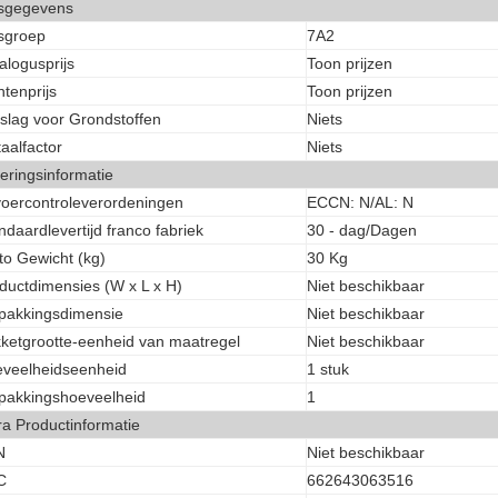
jsgegevens
jsgroep
7A2
alogusprijs
Toon prijzen
ntenprijs
Toon prijzen
slag voor Grondstoffen
Niets
aalfactor
Niets
eringsinformatie
voercontroleverordeningen
ECCN: N/AL: N
ndaardlevertijd franco fabriek
30 - dag/Dagen
to Gewicht (kg)
30 Kg
ductdimensies (W x L x H)
Niet beschikbaar
pakkingsdimensie
Niet beschikbaar
ketgrootte-eenheid van maatregel
Niet beschikbaar
veelheidseenheid
1 stuk
pakkingshoeveelheid
1
ra Productinformatie
N
Niet beschikbaar
C
662643063516