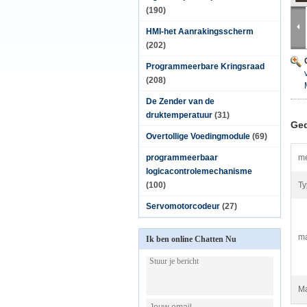
(190)
HMI-het Aanrakingsscherm
(202)
Programmeerbare Kringsraad
(208)
De Zender van de
druktemperatuur
(31)
Ged
Overtollige Voedingmodule
(69)
programmeerbaar
me
logicacontrolemechanisme
(100)
Ty
Servomotorcodeur
(27)
ma
Ik ben online Chatten Nu
Ma