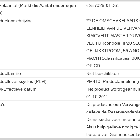
ikelaantal (Markt die Aantal onder ogen
6SE7026-0TD61
n)
ductomschrijving
*** DE OMSCHAKELAARS
EENHEID VAN DE VERVAN
SIMOVERT MASTERDRIV
VECTORcontrole, IP20 51
GELIJKSTROOM, 59 A NO
MACHTSclassificaties: 
OP CD
ductfamilie
Niet beschikbaar
ductlevenscyclus (PLM)
PM410: Productannulering
-Effectieve datum
Het product wordt geannule
01.10.2011
a's
Dit product is een Vervang
gelieve de Reserveonderde
Dienstsectie voor meer inf
Als u hulp gelieve nodig te
bureau van Siemens conta