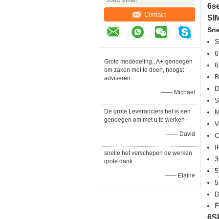
6s
Contact
SI
Sne
S
6
Grote mededeling., A+-genoegen
6
om zaken met te doen, hoogst
B
adviseren.
D
—— Michael
De grote Leveranciers het is een
genoegen om met u te werken
V
—— David
C
I
snelle het verschepen de werken
grote dank
—— Elaine
5
D
É
6S