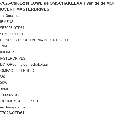
e7026-0td61-z NIEUWE de OMSCHAKELAAR van de de MOTI
MOVERT MASTERDRIVES
lle Details:
IEMENS
SE7026-0TD61
SE70260TD61
EËINDIGD DOOR FABRIKANT 01/10/2011
RIVE
SIMOVERT
MASTERDRIVES
ECTORcontroleomschakelaar
OMPACTE EENHEID
P20
30KW
59AMP
10-650VDC
OCUMENTATIE OP CD
én Jaargarantie
E7026-0TD61