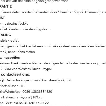
 bericht van dezelfde dag van groepsvoorraad
RANTIE
e nieuwe delen worden behandeld door Shenzhen Viyork 12 maandgara
NST
n ruziewinst beleid
cifiek klantenondersteuningsteam
TALING
delskrediet
 begrijpen dat het krediet een noodzakelijk deel van zaken is en bied
zoek, behoudens status.
alingsopties
 keuren Bankoverdrachten en de volgende methodes van betaling goed
 VISUM van Western Union Paypal
 contacteert ons:
rijf: De Technologieco. van Shenzhenviyork, Ltd.
tact: Misser Liu
lie/WhatsApp: 0086-13826534820
ail: shenzhenviyork@163.com
pe: leef: .cid.ba9401e01ca235c2