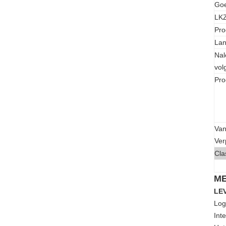
Go
LKZ
Pro
Lan
Nal
vol
Pro
Van
Ver
Cla
ME
LE
Log
Int