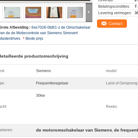
Levertijd:
2
Betalingscondities:
T
Levering vermogen:
3
Contact
Grote Afbeelding :
6se7026-0td61-z de Omschakelaar
van de de Motiecontrole van Siemens Simovert
Masterdrives
Beste prijs
etailleerde productomschrijving
rk:
Siemens
model:
pe:
Frequentieregelaar
Land of Oorsprong
30kw
cht:
Reeks:
de motoromschakelaar van Siemens
de frequen
rkeren:
,