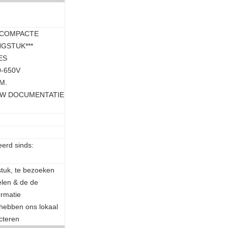
 COMPACTE
GSTUK***
ES
0-650V
M.
30KW DOCUMENTATIE
erd sinds:
stuk, te bezoeken
len & de de
ormatie
 hebben ons lokaal
cteren