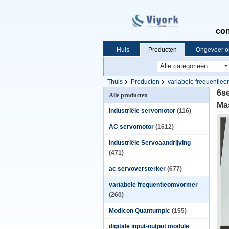
con
Huis
Producten
Ongeveer o
Thuis
Producten
variabele frequentie
6s
Alle producten
Ma
industriële servomotor
(116)
AC servomotor
(1612)
Industriële Servoaandrijving
(471)
ac servoversterker
(677)
variabele frequentieomvormer
(260)
Modicon Quantumplc
(155)
digitale input-output module