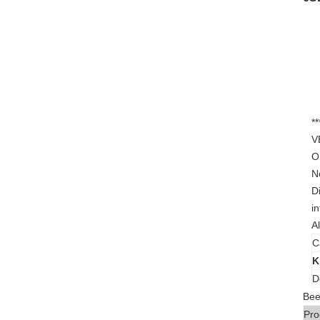
*
V
O
N
D
i
A
C
K
D
Bee
Pro