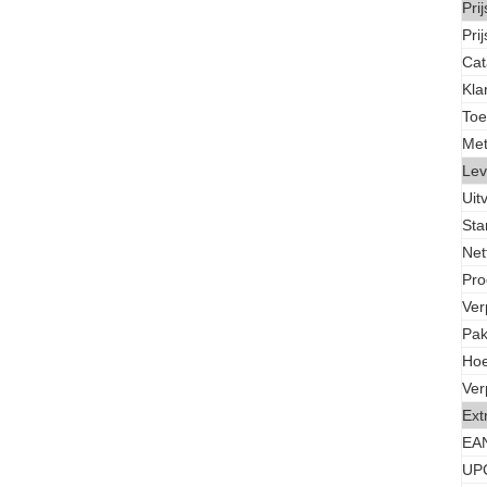
Pri
Pri
Cat
Kla
Toe
Met
Lev
Uit
Sta
Net
Pro
Ver
Pak
Hoe
Ver
Ext
EA
UP