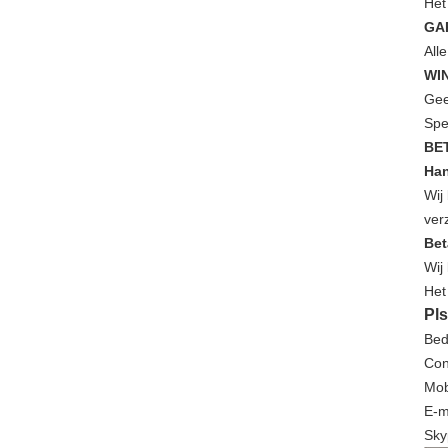
Het
GA
All
WI
Gee
Spe
BE
Han
Wij
ver
Bet
Wij
Het
Pls
Bed
Con
Mob
E-m
Sky