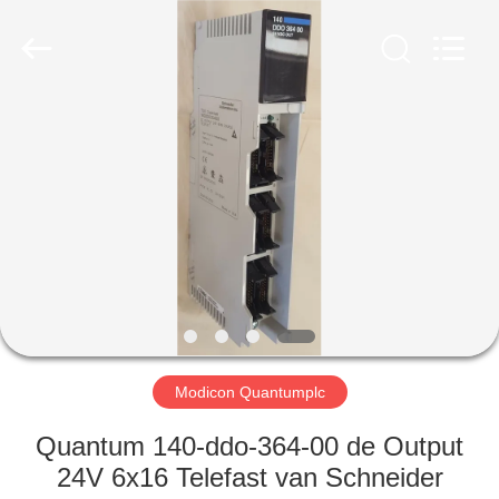
Viyork
Technology
Co.,
LTD.
All
Rights
Reserved.
HUIS
PRODUCTEN
ONGEVEER
ONS
FABRIEKSREIS
Modicon Quantumplc
KWALITEITSCONTROLE
Quantum 140-ddo-364-00 de Output
24V 6x16 Telefast van Schneider