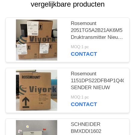
vergelijkbare producten
Rosemount
2051TG5A2B21AK6M5
Druktransmitter Nieuw
en origineel
MOQ:1 pc
CONTACT
Rosemount
1151DPS22DFB4P1Q4Q8
SENDER NIEUW
MOQ:1 pc
CONTACT
SCHNEIDER
BMXDDI1602