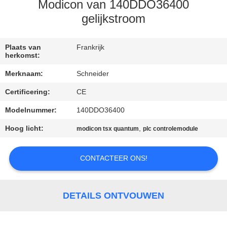
CONTACTEER
Modicon van 140DDO36400
ONS
gelijkstroom
VERZOEK
Plaats van
Frankrijk
herkomst:
OM EEN
Merknaam:
Schneider
CITAAT
Certificering:
CE
Modelnummer:
140DDO36400
SITEMAP
Hoog licht:
,
modicon tsx quantum
plc controlemodule
PRIVACY
CONTACTEER ONS!
POLICY
DETAILS ONTVOUWEN