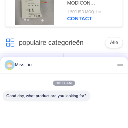
MODICON
INGANGSMODULE
1-500USD MOQ:1 st
2,5W 24VDC IP20
CONTACT
NIEUW
populaire categorieën
Alle
industriële
AC servomotor
Miss Liu
servomotor
10:37 AM
Industriële
ac servoversterker
Servoaandrijving
Good day, what product are you looking for?
variabele
Modicon Quantumplc
frequentieomvormer