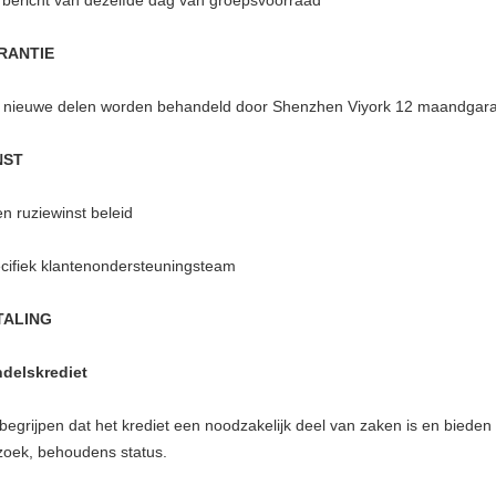
 bericht van dezelfde dag van groepsvoorraad
RANTIE
e nieuwe delen worden behandeld door Shenzhen Viyork 12 maandgara
NST
n ruziewinst beleid
cifiek klantenondersteuningsteam
TALING
delskrediet
 begrijpen dat het krediet een noodzakelijk deel van zaken is en bied
zoek, behoudens status.