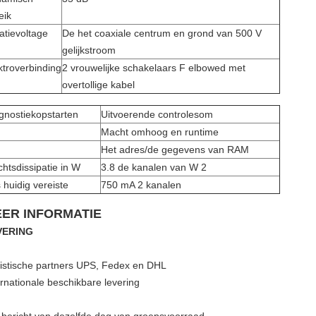
eik
latievoltage
De het coaxiale centrum en grond van 500 V
gelijkstroom
ktroverbinding
2 vrouwelijke schakelaars F elbowed met
overtollige kabel
gnostiekopstarten
Uitvoerende controlesom
Macht omhoog en runtime
Het adres/de gegevens van RAM
htsdissipatie in W
3.8 de kanalen van W 2
 huidig vereiste
750 mA 2 kanalen
ER INFORMATIE
VERING
istische partners UPS, Fedex en DHL
ernationale beschikbare levering