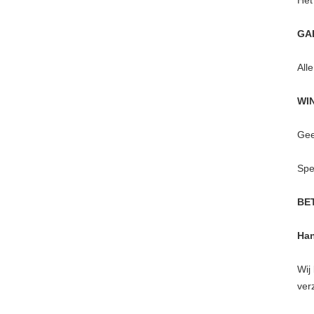
Het
GA
All
WI
Gee
Spe
BE
Han
Wij
ver