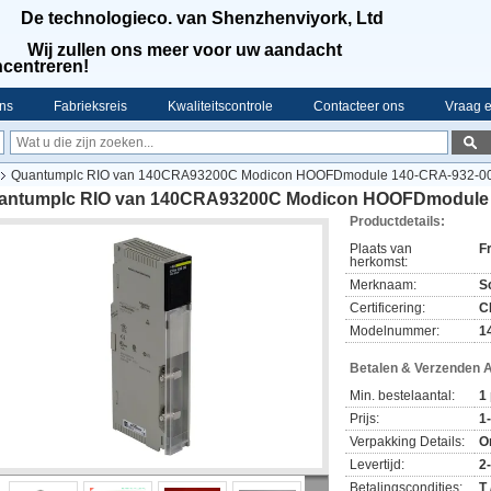
De technologieco. van Shenzhenviyork, Ltd
Wij zullen ons meer voor uw aandacht
centreren!
ns
Fabrieksreis
Kwaliteitscontrole
Contacteer ons
Vraag e
Quantumplc RIO van 140CRA93200C Modicon HOOFDmodule 140-CRA-932-
antumplc RIO van 140CRA93200C Modicon HOOFDmodule
Productdetails:
Plaats van
F
herkomst:
Merknaam:
S
Certificering:
C
Modelnummer:
1
Betalen & Verzenden 
Min. bestelaantal:
1
Prijs:
1
Verpakking Details:
O
Levertijd:
2
Betalingscondities:
T