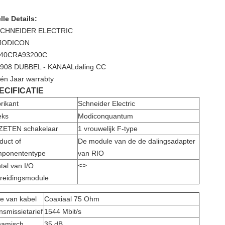
lle Details:
CHNEIDER ELECTRIC
MODICON
40CRA93200C
908 DUBBEL - KANAALdaling CC
én Jaar warrabty
ECIFICATIE
rikant
Schneider Electric
eks
Modiconquantum
ZETEN schakelaar
1 vrouwelijk F-type
duct of
De module van de de dalingsadapter
ponententype
van RIO
<>
tal van I/O
breidingsmodule
e van kabel
Coaxiaal 75 Ohm
nsmissietarief
1544 Mbit/s
namisch
35 dB