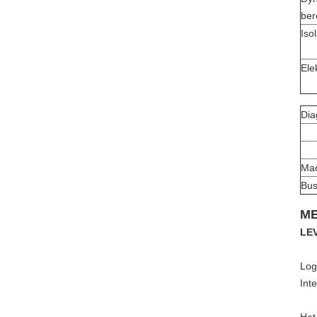
ber
Iso
Ele
Dia
Mac
Bus
ME
LE
Log
Int