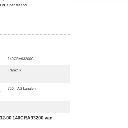
0 PCs per Maand
140CRA93200C
Frankrijk
:
750 mA 2 kanalen
:
32-00 140CRA93200 van