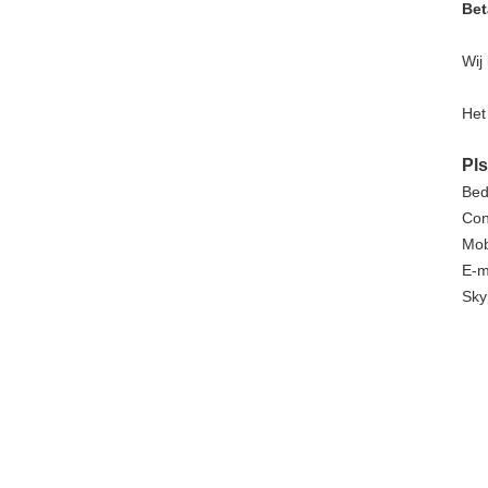
Bet
Wij
Het
Pls
Bed
Con
Mob
E-m
Sky