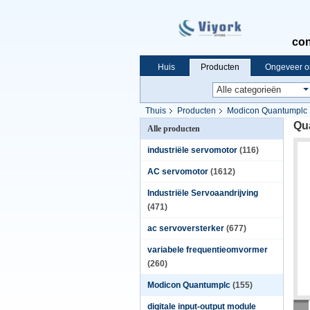
con
Huis
Producten
Ongeveer o
Thuis
Producten
Modicon Quantumplc
Qu
Alle producten
industriële servomotor
(116)
AC servomotor
(1612)
Industriële Servoaandrijving
(471)
ac servoversterker
(677)
variabele frequentieomvormer
(260)
Modicon Quantumplc
(155)
digitale input-output module