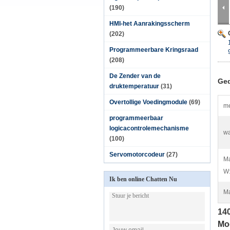
(190)
HMI-het Aanrakingsscherm
(202)
Programmeerbare Kringsraad
(208)
De Zender van de
Ged
druktemperatuur
(31)
Overtollige Voedingmodule
(69)
me
programmeerbaar
logicacontrolemechanisme
wa
(100)
Servomotorcodeur
(27)
Ma
W
Ik ben online Chatten Nu
Ma
14
Mo