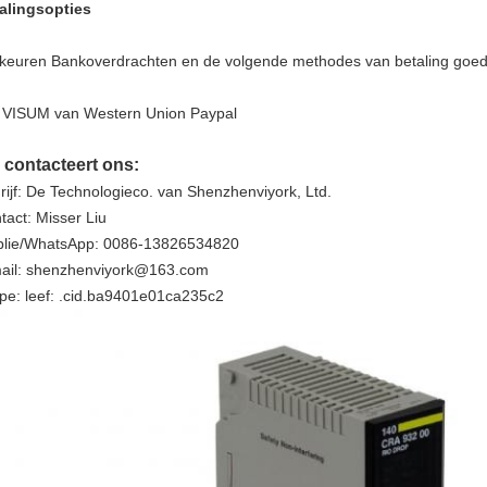
alingsopties
 keuren Bankoverdrachten en de volgende methodes van betaling goed
 VISUM van Western Union Paypal
 contacteert ons:
rijf: De Technologieco. van Shenzhenviyork, Ltd.
tact: Misser Liu
lie/WhatsApp: 0086-13826534820
ail: shenzhenviyork@163.com
pe: leef: .cid.ba9401e01ca235c2