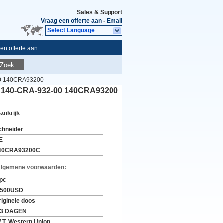
Sales & Support
Vraag een offerte aan
-
Email
Select Language
en offerte aan
Zoek
00 140CRA93200
 140-CRA-932-00 140CRA93200
rankrijk
chneider
E
40CRA93200C
Algemene voorwaarden:
 pc
-500USD
riginele doos
-3 DAGEN
 / T, Western Union