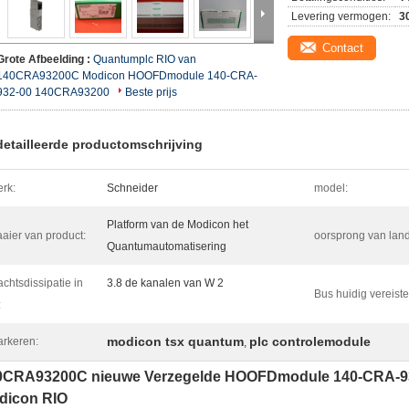
Levering vermogen:
3
Contact
Grote Afbeelding :
Quantumplc RIO van
140CRA93200C Modicon HOOFDmodule 140-CRA-
932-00 140CRA93200
Beste prijs
etailleerde productomschrijving
rk:
Schneider
model:
Platform van de Modicon het
aier van product:
oorsprong van land
Quantumautomatisering
chtsdissipatie in
3.8 de kanalen van W 2
Bus huidig vereiste
:
modicon tsx quantum
plc controlemodule
rkeren:
,
0CRA93200C nieuwe Verzegelde HOOFDmodule 140-CRA-9
dicon RIO