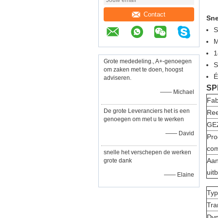
Contact
Sne
S
1
Grote mededeling., A+-genoegen
S
om zaken met te doen, hoogst
É
adviseren.
SP
—— Michael
Fab
De grote Leveranciers het is een
Re
genoegen om met u te werken
GE
—— David
Pro
com
snelle het verschepen de werken
Aan
grote dank
uit
—— Elaine
Typ
Tra
Dy