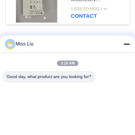
INGANGSMODULE
1-500USD MOQ:1 st
2,5W 24VDC IP20
CONTACT
NIEUW
populaire categorieën
Alle
Miss Liu
industriële
3:18 AM
AC servomotor
servomotor
Good day, what product are you looking for?
Industriële
ac servoversterker
Servoaandrijving
variabele
Modicon Quantumplc
frequentieomvormer