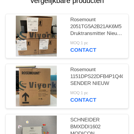
vergelijkbare producten
Rosemount
2051TG5A2B21AK6M5
Druktransmitter Nieuw
en origineel
MOQ:1 pc
CONTACT
Rosemount
1151DPS22DFB4P1Q4Q8
SENDER NIEUW
MOQ:1 pc
CONTACT
SCHNEIDER
BMXDDI1602
MODICON