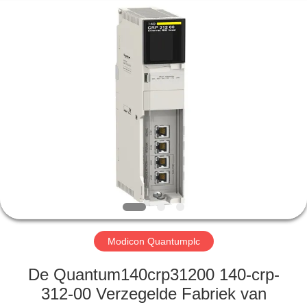
Viyork
Technology
Co.,
LTD.
All
Rights
Reserved.
HUIS
PRODUCTEN
ONGEVEER
ONS
FABRIEKSREIS
Modicon Quantumplc
KWALITEITSCONTROLE
De Quantum140crp31200 140-crp-
312-00 Verzegelde Fabriek van