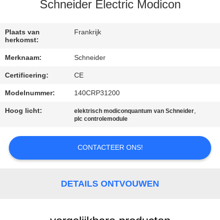
CONTACTEER
Schneider Electric Modicon
ONS
Plaats van
Frankrijk
herkomst:
VERZOEK
Merknaam:
Schneider
OM EEN
Certificering:
CE
CITAAT
Modelnummer:
140CRP31200
SITEMAP
Hoog licht:
,
elektrisch modiconquantum van Schneider
plc controlemodule
PRIVACY
CONTACTEER ONS!
POLICY
DETAILS ONTVOUWEN