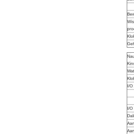
Be
Wis
pro
Klo
Geh
Nau
Kin
Wat
Klo
I/O
I/O
Dal
Aan
Aan