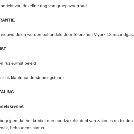
 bericht van dezelfde dag van groepsvoorraad
RANTIE
e nieuwe delen worden behandeld door Shenzhen Viyork 12 maandgara
NST
n ruziewinst beleid
cifiek klantenondersteuningsteam
TALING
delskrediet
 begrijpen dat het krediet een noodzakelijk deel van zaken is en bied
zoek, behoudens status.