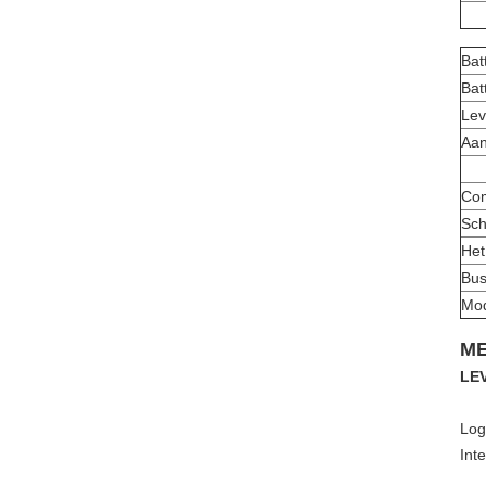
Bat
Bat
Lev
Aan
Com
Sch
Het
Bus
Mod
ME
LE
Log
Int