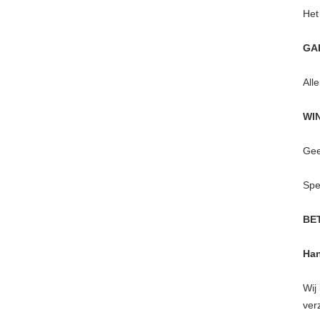
Het
GA
All
WI
Gee
Spe
BE
Han
Wij
ver