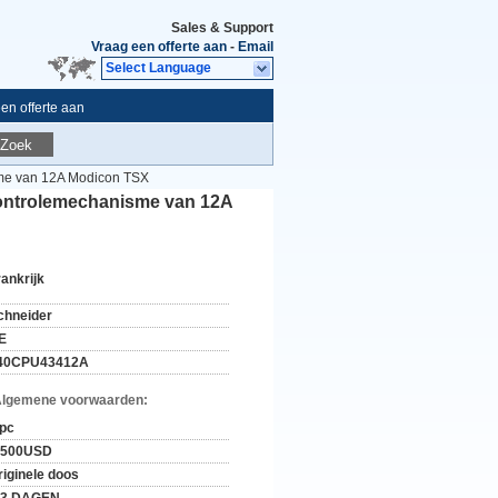
Sales & Support
Vraag een offerte aan
-
Email
Select Language
en offerte aan
Zoek
me van 12A Modicon TSX
ontrolemechanisme van 12A
rankrijk
chneider
E
40CPU43412A
Algemene voorwaarden:
 pc
-500USD
riginele doos