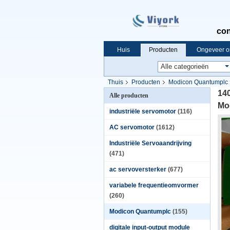
con
Huis
Producten
Ongeveer o
Thuis
Producten
Modicon Quantumplc
14
Alle producten
Mo
industriële servomotor
(116)
AC servomotor
(1612)
Industriële Servoaandrijving
(471)
ac servoversterker
(677)
variabele frequentieomvormer
(260)
Modicon Quantumplc
(155)
digitale input-output module