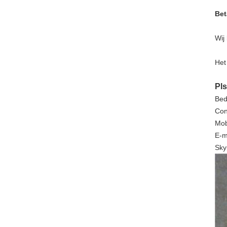
Bet
Wij
Het
Pls
Bed
Con
Mob
E-m
Sky