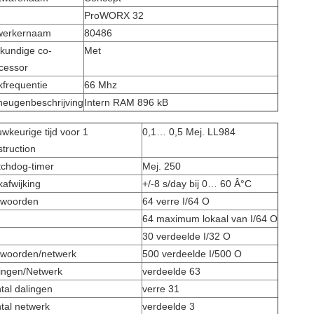
ProWORX 32
werkernaam
80486
kundige co-
Met
cessor
kfrequentie
66 Mhz
eugenbeschrijving
Intern RAM 896 kB
wkeurige tijd voor 1
0,1… 0,5 Mej. LL984
struction
chdog-timer
Mej. 250
kafwijking
+/-8 s/day bij 0… 60 Â°C
 woorden
64 verre I/64 O
64 maximum lokaal van I/64 O
30 verdeelde I/32 O
 woorden/netwerk
500 verdeelde I/500 O
ingen/Netwerk
verdeelde 63
tal dalingen
verre 31
tal netwerk
verdeelde 3