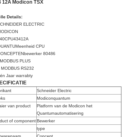
4 12A Modicon TSX
lle Details:
CHNEIDER ELECTRIC
MODICON
40CPU43412A
UANTUMeenheid CPU
ONCEPTENbewerker 80486
1MODBUS PLUS
 MODBUS RS232
én Jaar warrabty
ECIFICATIE
rikant
Schneider Electric
eks
Modiconquantum
ier van product
Platform van de Modicon het
Quantumautomatisering
duct of component
Bewerker
type
twarenaam
Concept