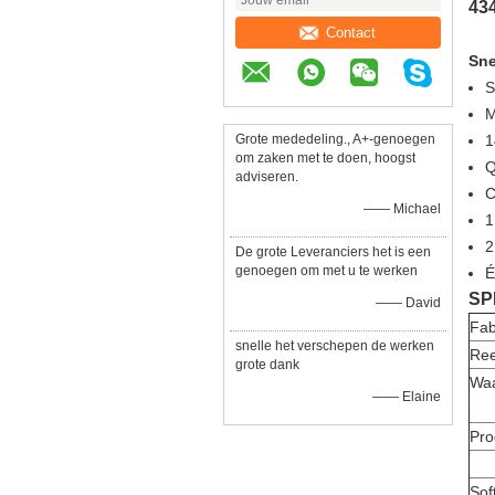
43
Contact
Sne
S
Grote mededeling., A+-genoegen
1
om zaken met te doen, hoogst
Q
adviseren.
C
—— Michael
2
De grote Leveranciers het is een
genoegen om met u te werken
É
SP
—— David
Fab
snelle het verschepen de werken
Re
grote dank
Waa
—— Elaine
Pro
Sof