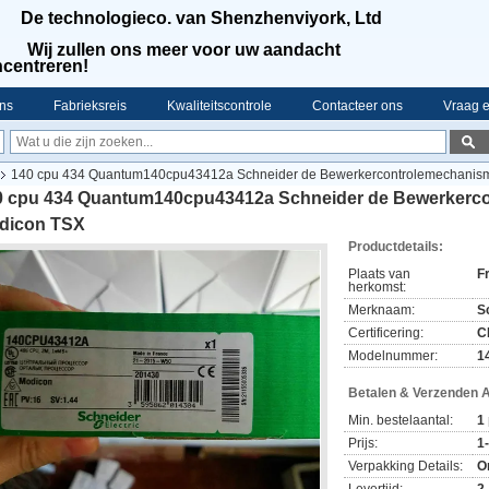
De technologieco. van Shenzhenviyork, Ltd
Wij zullen ons meer voor uw aandacht
centreren!
ns
Fabrieksreis
Kwaliteitscontrole
Contacteer ons
Vraag e
140 cpu 434 Quantum140cpu43412a Schneider de Bewerkercontrolemechanis
0 cpu 434 Quantum140cpu43412a Schneider de Bewerkerc
dicon TSX
Productdetails:
Plaats van
F
herkomst:
Merknaam:
S
Certificering:
C
Modelnummer:
1
Betalen & Verzenden 
Min. bestelaantal:
1
Prijs:
1
Verpakking Details:
O