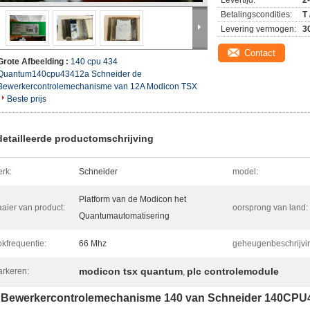
Levertijd:
2
Betalingscondities:
T
Levering vermogen:
3
Contact
Grote Afbeelding :
140 cpu 434
Quantum140cpu43412a Schneider de
Bewerkercontrolemechanisme van 12A Modicon TSX
Beste prijs
etailleerde productomschrijving
rk:
Schneider
model:
Platform van de Modicon het
aier van product:
oorsprong van land:
Quantumautomatisering
okfrequentie:
66 Mhz
geheugenbeschrijvi
modicon tsx quantum
plc controlemodule
rkeren:
,
 Bewerkercontrolemechanisme 140 van Schneider 140CPU