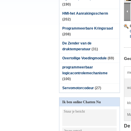
(190)
HMI-het Aanrakingsscherm
(202)
Programmeerbare Kringsraad
(208)
De Zender van de
druktemperatuur
(31)
Overtollige Voedingmodule
(69)
Ged
programmeerbaar
me
logicacontrolemechanisme
(100)
wa
Servomotorcodeur
(27)
Ik ben online Chatten Nu
kl
Ma
De