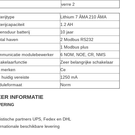
verre 2
terijtype
Lithium 7 ÂΜA 210 ÂΜA
terijcapaciteit
1.2 AH
ensduur batterij
10 jaar
tal haven
2 Modbus RS232
1 Modbus plus
municatie modulebewerker
6 NOM, NOE, CR, NMS
akelaarfunctie
Zeer belangrijke schakelaar
 merken
Ce
 huidig vereiste
1250 mA
uleformaat
Norm
ER INFORMATIE
VERING
istische partners UPS, Fedex en DHL
ernationale beschikbare levering