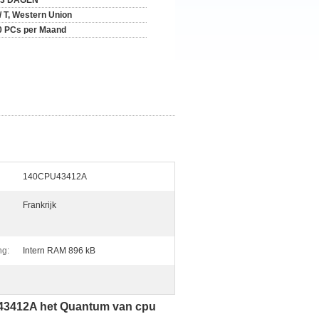
-3 DAGEN
 / T, Western Union
0 PCs per Maand
140CPU43412A
Frankrijk
ng:
Intern RAM 896 kB
43412A het Quantum van cpu