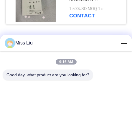
INGANGSMODULE
1-500USD MOQ:1 st
2,5W 24VDC IP20
CONTACT
NIEUW
populaire categorieën
Alle
Miss Liu
industriële
9:16 AM
AC servomotor
servomotor
Good day, what product are you looking for?
Industriële
ac servoversterker
Servoaandrijving
variabele
Modicon Quantumplc
frequentieomvormer