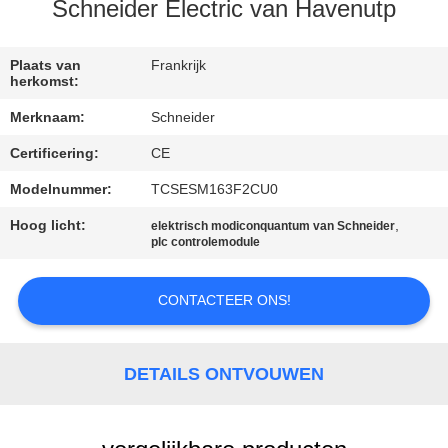
CONTACTEER
Schneider Electric van Havenutp
ONS
Plaats van
Frankrijk
herkomst:
VERZOEK
Merknaam:
Schneider
OM EEN
Certificering:
CE
CITAAT
Modelnummer:
TCSESM163F2CU0
SITEMAP
Hoog licht:
,
elektrisch modiconquantum van Schneider
plc controlemodule
PRIVACY
CONTACTEER ONS!
POLICY
DETAILS ONTVOUWEN