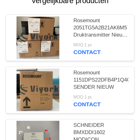
vergelijkbare producten
Rosemount
2051TG5A2B21AK6M5
Druktransmitter Nieuw
en origineel
MOQ:1 pc
CONTACT
Rosemount
1151DPS22DFB4P1Q4Q8
SENDER NIEUW
MOQ:1 pc
CONTACT
SCHNEIDER
BMXDDI1602
MODICON