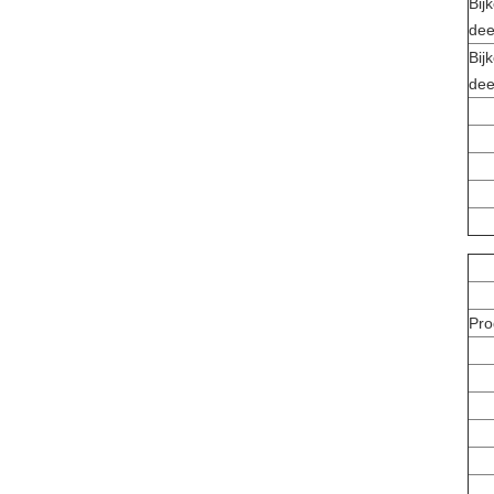
Bij
dee
Bij
dee
Pro