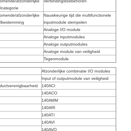
komende/afzonderlijke
Verbindingstoebehoren
lcategorie
komende/afzonderlijke
Nauwkeurige tijd die multifunctionele
lbestemming
inputmodule stempelen
Analoge I/O module
Analoge inputmodules
Analoge outputmodules
Analoge module van veiligheid
Tegenmodule
Afzonderlijke combinatie I/O modules
Input of outputmodule van veiligheid
ductverenigbaarheid
140ACI
140ACO
140AMM
140ARI
140ATI
140AVI
140AVO