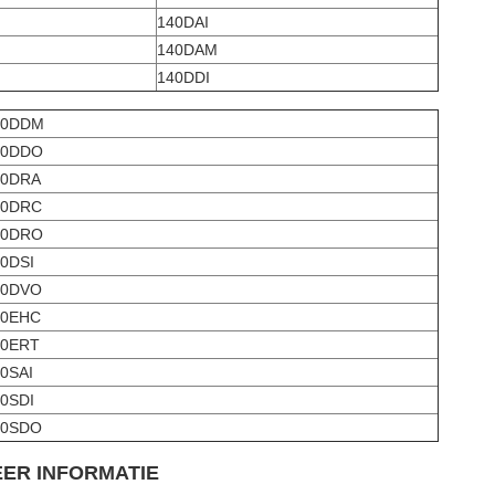
140DAI
140DAM
140DDI
40DDM
40DDO
40DRA
40DRC
40DRO
0DSI
40DVO
40EHC
40ERT
0SAI
0SDI
40SDO
ER INFORMATIE