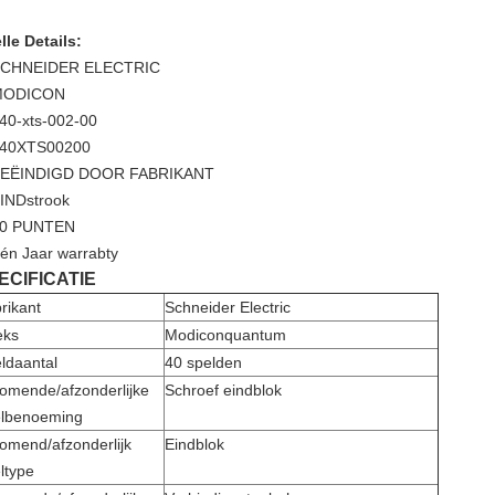
lle Details:
CHNEIDER ELECTRIC
MODICON
40-xts-002-00
40XTS00200
EËINDIGD DOOR FABRIKANT
INDstrook
0 PUNTEN
én Jaar warrabty
ECIFICATIE
rikant
Schneider Electric
eks
Modiconquantum
ldaantal
40 spelden
komende/afzonderlijke
Schroef eindblok
lbenoeming
komend/afzonderlijk
Eindblok
ltype