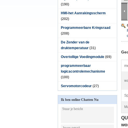
(190)
HMI-het Aanrakingsscherm
(202)
Programmeerbare Kringsraad
(208)
De Zender van de
druktemperatuur
(31)
Ged
Overtollige Voedingmodule
(69)
programmeerbaar
me
logicacontrolemechanisme
(100)
wa
Servomotorcodeur
(27)
Sp
Ik ben online Chatten Nu
Ma
QU
wo