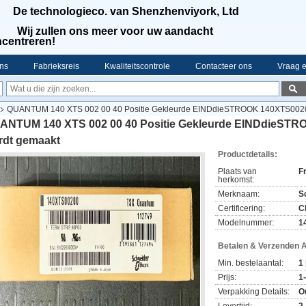
De technologieco. van Shenzhenviyork, Ltd
Wij zullen ons meer voor uw aandacht
centreren!
ns
Fabrieksreis
Kwaliteitscontrole
Contacteer ons
Vraag e
QUANTUM 140 XTS 002 00 40 Positie Gekleurde EINDdieSTROOK 140XTS00200 
ANTUM 140 XTS 002 00 40 Positie Gekleurde EINDdieSTRO
rdt gemaakt
Productdetails:
Plaats van
F
herkomst:
Merknaam:
S
Certificering:
C
Modelnummer:
1
Betalen & Verzenden 
Min. bestelaantal:
1
Prijs:
1
Verpakking Details:
O