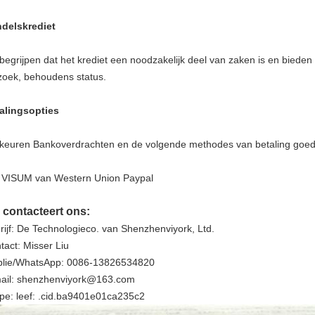
delskrediet
 begrijpen dat het krediet een noodzakelijk deel van zaken is en bied
zoek, behoudens status.
alingsopties
 keuren Bankoverdrachten en de volgende methodes van betaling goed
 VISUM van Western Union Paypal
 contacteert ons:
rijf: De Technologieco. van Shenzhenviyork, Ltd.
tact: Misser Liu
lie/WhatsApp: 0086-13826534820
ail: shenzhenviyork@163.com
pe: leef: .cid.ba9401e01ca235c2