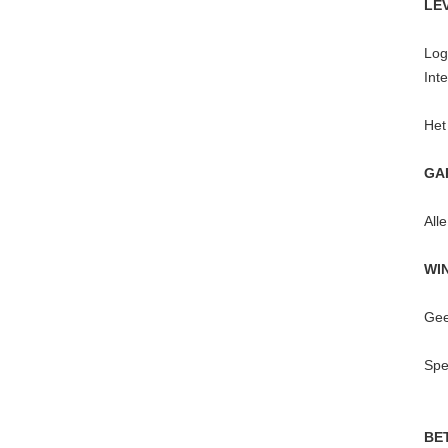
LE
Log
Int
Het
GA
All
WI
Gee
Spe
BE