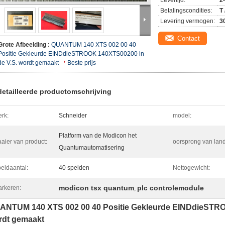
Levertijd:
2
Betalingscondities:
T
Levering vermogen:
3
Contact
Grote Afbeelding :
QUANTUM 140 XTS 002 00 40
Positie Gekleurde EINDdieSTROOK 140XTS00200 in
de V.S. wordt gemaakt
Beste prijs
etailleerde productomschrijving
rk:
Schneider
model:
Platform van de Modicon het
aier van product:
oorsprong van land
Quantumautomatisering
eldaantal:
40 spelden
Nettogewicht:
modicon tsx quantum
plc controlemodule
rkeren:
,
ANTUM 140 XTS 002 00 40 Positie Gekleurde EINDdieSTRO
rdt gemaakt