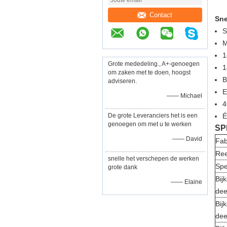
Contact
Sne
S
1
Grote mededeling., A+-genoegen
1
om zaken met te doen, hoogst
B
adviseren.
E
—— Michael
4
De grote Leveranciers het is een
É
genoegen om met u te werken
SP
—— David
Fab
Re
snelle het verschepen de werken
Spe
grote dank
Bij
—— Elaine
dee
Bij
dee