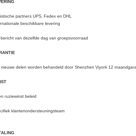
VERING
istische partners UPS, Fedex en DHL
ernationale beschikbare levering
 bericht van dezelfde dag van groepsvoorraad
RANTIE
e nieuwe delen worden behandeld door Shenzhen Viyork 12 maandgara
NST
n ruziewinst beleid
cifiek klantenondersteuningsteam
TALING