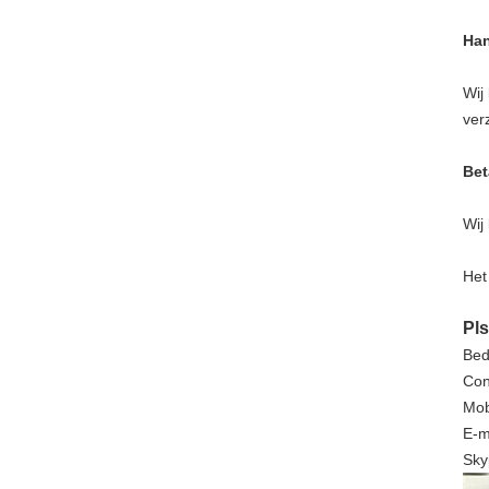
Han
Wij
ver
Bet
Wij
Het
Pls
Bed
Con
Mob
E-m
Sky