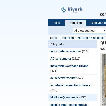
con
Huis
Producten
Ongeveer o
Thuis
Producten
Modicon Quantumplc
QU
Alle producten
wo
industriële servomotor
(116)
AC servomotor
(1612)
Industriële Servoaandrijving
(471)
ac servoversterker
(677)
variabele frequentieomvormer
(260)
Modicon Quantumplc
(155)
digitale input-output module