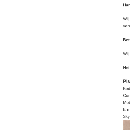
Han
Wij
ver
Bet
Wij
Het
Pls
Bed
Con
Mob
E-m
Sky