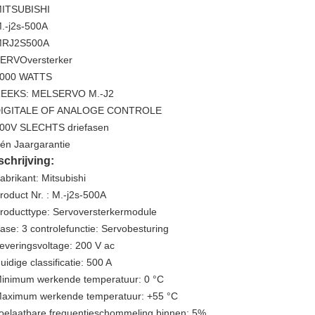
ITSUBISHI
.-j2s-500A
RJ2S500A
ERVOversterker
000 WATTS
EEKS: MELSERVO M.-J2
IGITALE OF ANALOGE CONTROLE
00V SLECHTS driefasen
én Jaargarantie
chrijving:
abrikant: Mitsubishi
roduct Nr. : M.-j2s-500A
roducttype: Servoversterkermodule
ase: 3 controlefunctie: Servobesturing
everingsvoltage: 200 V ac
uidige classificatie: 500 A
inimum werkende temperatuur: 0 °C
aximum werkende temperatuur: +55 °C
oelaatbare frequentieschommeling binnen: 5%