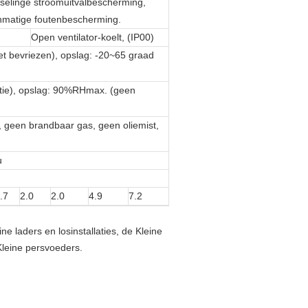
tselinge stroomuitvalbescherming,
nmatige foutenbescherming.
Open ventilator-koelt, (IP00)
het bevriezen), opslag: -20~65 graad
tie), opslag: 90%RHmax. (geen
, geen brandbaar gas, geen oliemist,
u
.7
2.0
2.0
4.9
7.2
 laders en losinstallaties, de Kleine
Kleine persvoeders.