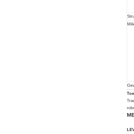
Str
Mil
Gew
Toe
Tra
rob
ME
LE