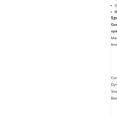
D
H
Spe
Ge
spe
Ma
lev
Con
Dyn
Sne
Bes