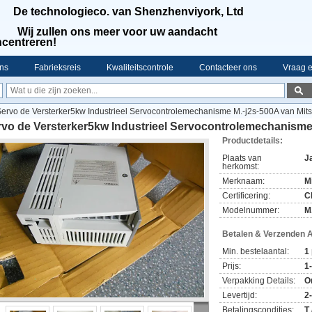
De technologieco. van Shenzhenviyork, Ltd
Wij zullen ons meer voor uw aandacht
centreren!
ns
Fabrieksreis
Kwaliteitscontrole
Contacteer ons
Vraag e
ervo de Versterker5kw Industrieel Servocontrolemechanisme M.-j2s-500A van Mits
vo de Versterker5kw Industrieel Servocontrolemechanisme 
Productdetails:
Plaats van
J
herkomst:
Merknaam:
M
Certificering:
C
Modelnummer:
M
Betalen & Verzenden 
Min. bestelaantal:
1
Prijs:
1
Verpakking Details:
O
Levertijd:
2
Betalingscondities:
T