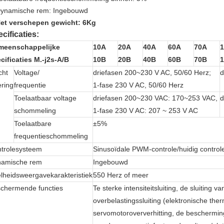
ynamische rem: Ingebouwd
et verschepen gewicht: 6Kg
cificaties:
meenschappelijke
10A
20A
40A
60A
70A
cificaties M.-j2s-A/B
10B
20B
40B
60B
70B
cht
Voltage/
driefasen 200~230 V AC, 50/60 Herz;
d
ering
frequentie
1-fase 230 V AC, 50/60 Herz
Toelaatbaar voltage
driefasen 200~230 VAC: 170~253 VAC,
d
schommeling
1-fase 230 V AC: 207 ~ 253 V AC
Toelaatbare
±5%
frequentieschommeling
trolesysteem
Sinusoïdale PWM-controle/huidig contro
amische rem
Ingebouwd
lheidsweergavekarakteristiek
550 Herz of meer
chermende functies
Te sterke intensiteitsluiting, de sluiting 
overbelastingssluiting (elektronische th
servomotoroververhitting, de beschermin