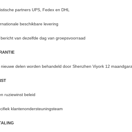
istische partners UPS, Fedex en DHL
ernationale beschikbare levering
 bericht van dezelfde dag van groepsvoorraad
RANTIE
e nieuwe delen worden behandeld door Shenzhen Viyork 12 maandgara
NST
n ruziewinst beleid
cifiek klantenondersteuningsteam
TALING