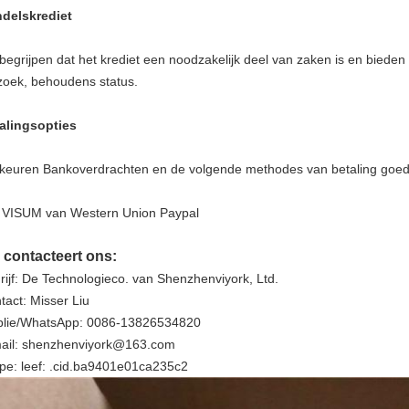
delskrediet
 begrijpen dat het krediet een noodzakelijk deel van zaken is en bied
zoek, behoudens status.
alingsopties
 keuren Bankoverdrachten en de volgende methodes van betaling goed
 VISUM van Western Union Paypal
 contacteert ons:
rijf: De Technologieco. van Shenzhenviyork, Ltd.
tact: Misser Liu
lie/WhatsApp: 0086-13826534820
ail: shenzhenviyork@163.com
pe: leef: .cid.ba9401e01ca235c2