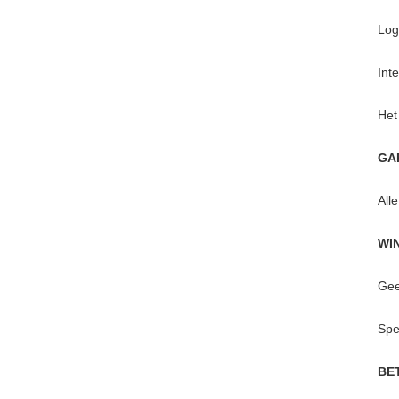
Log
Int
Het
GA
All
WI
Gee
Spe
BE