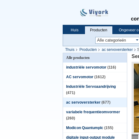
con
Huis
Producten
Ongeveer o
Thuis
Producten
ac servoversterker
S
Ser
Alle producten
industriële servomotor
(116)
AC servomotor
(1612)
Industriële Servoaandrijving
(471)
ac servoversterker
(677)
variabele frequentieomvormer
(260)
Modicon Quantumplc
(155)
digitale input-output module