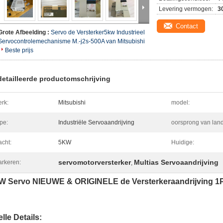
Levering vermogen:
3
Contact
Grote Afbeelding :
Servo de Versterker5kw Industrieel
Servocontrolemechanisme M.-j2s-500A van Mitsubishi
Beste prijs
etailleerde productomschrijving
rk:
Mitsubishi
model:
pe:
Industriële Servoaandrijving
oorsprong van land
cht:
5KW
Huidige:
servomotorversterker
Multias Servoaandrijving
rkeren:
,
W Servo NIEUWE & ORIGINELE de Versterkeraandrijving 1PC
lle Details: