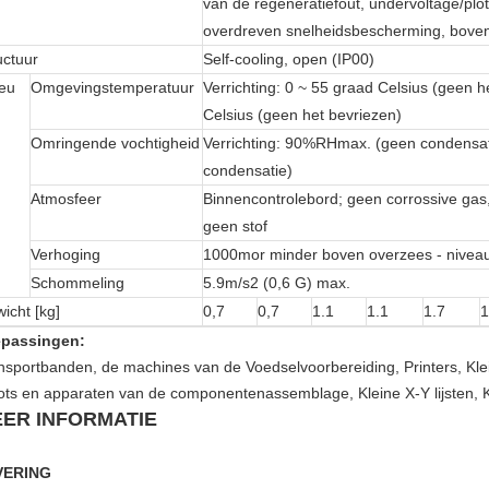
van de regeneratiefout, undervoltage/plo
overdreven snelheidsbescherming, bove
uctuur
Self-cooling, open (IP00)
ieu
Omgevingstemperatuur
Verrichting: 0 ~ 55 graad Celsius (geen 
Celsius (geen het bevriezen)
Omringende vochtigheid
Verrichting: 90%RHmax. (geen condensa
condensatie)
Atmosfeer
Binnencontrolebord; geen corrossive gas
geen stof
Verhoging
1000mor minder boven overzees - nivea
Schommeling
5.9m/s2 (0,6 G) max.
icht [kg]
0,7
0,7
1.1
1.1
1.7
1
passingen:
nsportbanden, de machines van de Voedselvoorbereiding, Printers, Kleine
ots en apparaten van de componentenassemblage, Kleine X-Y lijsten, 
ER INFORMATIE
VERING