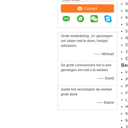
M
Contact
M
M
S
5
Grote mededeling., A+-genoegen
R
om zaken met te doen, hoogst
D
adviseren.
2
—— Michael
É
Bes
De grote Leveranciers het is een
genoegen om met u te werken
F
—— David
P
P
snelle het verschepen de werken
F
grote dank
L
—— Elaine
H
M
M
T