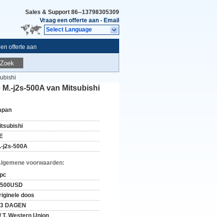
Sales & Support
86--13798305309
Vraag een offerte aan
-
Email
Select Language
en offerte aan
Zoek
ubishi
M.-j2s-500A van Mitsubishi
apan
itsubishi
E
.-j2s-500A
Algemene voorwaarden:
 pc
-500USD
riginele doos
-3 DAGEN
 / T, Western Union