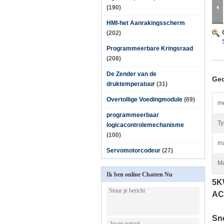
(190)
HMI-het Aanrakingsscherm
(202)
Programmeerbare Kringsraad
(208)
De Zender van de
Ged
druktemperatuur
(31)
Overtollige Voedingmodule
(69)
me
programmeerbaar
Ty
logicacontrolemechanisme
(100)
ma
Servomotorcodeur
(27)
Ma
Ik ben online Chatten Nu
5K
AC
Sne