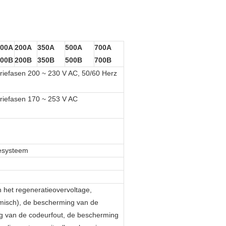
100A
200A
350A
500A
700A
100B
200B
350B
500B
700B
riefasen 200 ~ 230 V AC, 50/60 Herz
riefasen 170 ~ 253 V AC
lesysteem
van het regeneratieovervoltage,
ermisch), de bescherming van de
g van de codeurfout, de bescherming