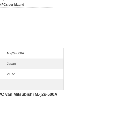
0 PCs per Maand
M.-j2s-500A
:
Japan
21.7A
 van Mitsubishi M.-j2s-500A