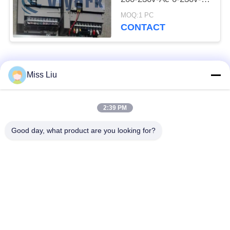
Ac 3ph 7.37hp
MOQ:1 PC
CONTACT
populaire categorieën
Alle
Miss Liu
industriële
2:39 PM
AC servomotor
servomotor
Good day, what product are you looking for?
Industriële
ac servoversterker
Servoaandrijving
variabele
Modicon Quantumplc
frequentieomvormer