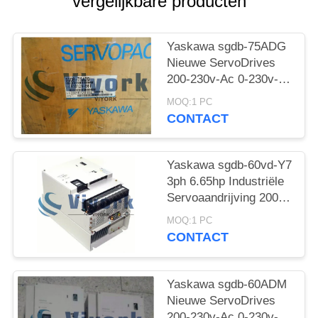
vergelijkbare producten
Yaskawa sgdb-75ADG
Nieuwe ServoDrives
200-230v-Ac 0-230v-
Ac 3ph 10.05hp
MOQ:1 PC
CONTACT
Yaskawa sgdb-60vd-Y7
3ph 6.65hp Industriële
Servoaandrijving 200-
230v-Ac 0-230v-Ac
MOQ:1 PC
CONTACT
Yaskawa sgdb-60ADM
Nieuwe ServoDrives
200-230v-Ac 0-230v-