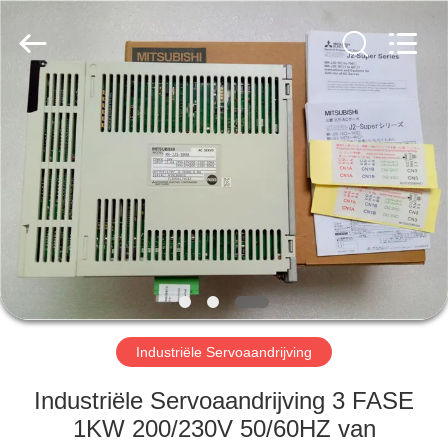
Viyork
Technology
Co.,
LTD.
All
Rights
Reserved.
HUIS
PRODUCTEN
ONGEVEER
ONS
FABRIEKSREIS
Industriële Servoaandrijving
KWALITEITSCONTROLE
Industriële Servoaandrijving 3 FASE
1KW 200/230V 50/60HZ van