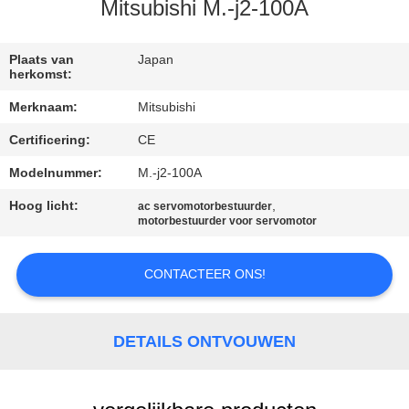
CONTACTEER
Mitsubishi M.-j2-100A
ONS
Plaats van
Japan
herkomst:
VERZOEK
Merknaam:
Mitsubishi
OM EEN
Certificering:
CE
CITAAT
Modelnummer:
M.-j2-100A
SITEMAP
Hoog licht:
,
ac servomotorbestuurder
motorbestuurder voor servomotor
PRIVACY
CONTACTEER ONS!
POLICY
DETAILS ONTVOUWEN