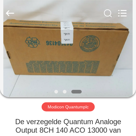
Viyork
Technology
Co.,
LTD.
All
Rights
Reserved.
HUIS
PRODUCTEN
ONGEVEER
ONS
FABRIEKSREIS
Modicon Quantumplc
KWALITEITSCONTROLE
De verzegelde Quantum Analoge
Output 8CH 140 ACO 13000 van