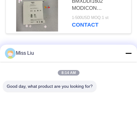
BMXDDI1602
MODICON
INGANGSMODULE
1-500USD MOQ:1 st
2,5W 24VDC IP20
CONTACT
NIEUW
populaire categorieën
Alle
Miss Liu
industriële
8:14 AM
AC servomotor
servomotor
Good day, what product are you looking for?
Industriële
ac servoversterker
Servoaandrijving
variabele
Modicon Quantumplc
frequentieomvormer