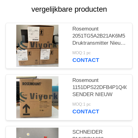
vergelijkbare producten
Rosemount
2051TG5A2B21AK6M5
Druktransmitter Nieuw
en origineel
MOQ:1 pc
CONTACT
Rosemount
1151DPS22DFB4P1Q4Q8
SENDER NIEUW
MOQ:1 pc
CONTACT
SCHNEIDER