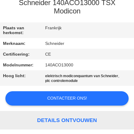
CONTACTEER
Schneider 140ACO13000 TSX
ONS
Modicon
VERZOEK
Plaats van
Frankrijk
herkomst:
OM EEN
Merknaam:
Schneider
CITAAT
Certificering:
CE
Modelnummer:
140ACO13000
SITEMAP
Hoog licht:
,
elektrisch modiconquantum van Schneider
plc controlemodule
PRIVACY
POLICY
CONTACTEER ONS!
DETAILS ONTVOUWEN