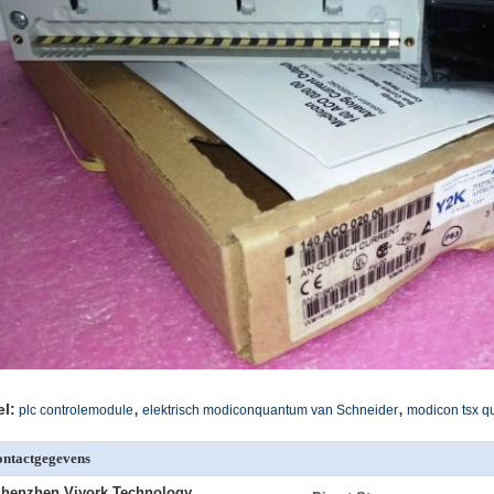
,
,
el:
plc controlemodule
elektrisch modiconquantum van Schneider
modicon tsx 
ntactgegevens
henzhen Viyork Technology