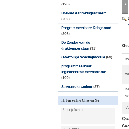
(190)
HMI-het Aanrakingsscherm
(202)
Programmeerbare Kringsraad
(208)
De Zender van de
Ged
druktemperatuur
(31)
Overtollige Voedingmodule
(69)
me
programmeerbaar
logicacontrolemechanisme
wa
(100)
Servomotorcodeur
(27)
he
ve
Ik ben online Chatten Nu
Ma
Qu
Sne