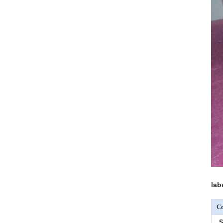
lab
Co
S