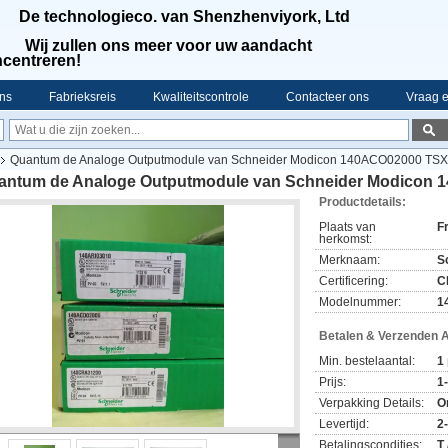
De technologieco. van Shenzhenviyork, Ltd
Wij zullen ons meer voor uw aandacht
centreren!
ns
Fabrieksreis
Kwaliteitscontrole
Contacteer ons
Vraag e
Quantum de Analoge Outputmodule van Schneider Modicon 140ACO02000 TSX
antum de Analoge Outputmodule van Schneider Modicon
Productdetails:
Plaats van
F
herkomst:
Merknaam:
S
Certificering:
C
Modelnummer:
1
Betalen & Verzenden 
Min. bestelaantal:
1
Prijs:
1
Verpakking Details:
O
Levertijd:
2
Betalingscondities:
T