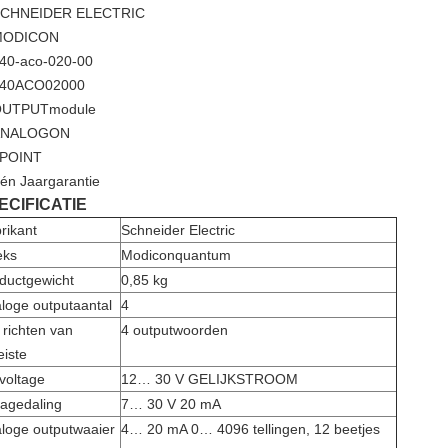
CHNEIDER ELECTRIC
MODICON
40-aco-020-00
40ACO02000
UTPUTmodule
ANALOGON
POINT
én Jaargarantie
ECIFICATIE
rikant
Schneider Electric
eks
Modiconquantum
ductgewicht
0,85 kg
loge outputaantal
4
 richten van
4 outputwoorden
eiste
nvoltage
12… 30 V GELIJKSTROOM
tagedaling
7… 30 V 20 mA
loge outputwaaier
4… 20 mA 0… 4096 tellingen, 12 beetjes