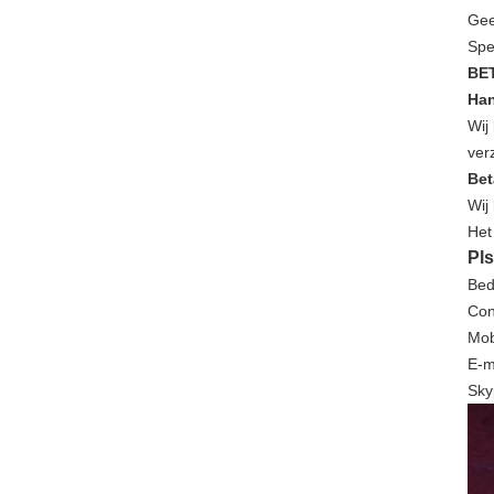
Gee
Spe
BE
Han
Wij
ver
Bet
Wij
Het
Pls
Bed
Con
Mob
E-m
Sky