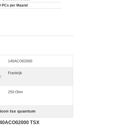
0 PCs per Maand
140ACO02000
Frankrijk
:
250 Ohm
icon tsx quantum
 140ACO02000 TSX