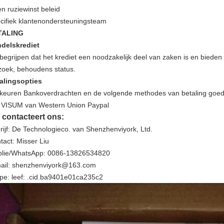
n ruziewinst beleid
cifiek klantenondersteuningsteam
TALING
delskrediet
 begrijpen dat het krediet een noodzakelijk deel van zaken is en bied
zoek, behoudens status.
alingsopties
 keuren Bankoverdrachten en de volgende methodes van betaling goed
 VISUM van Western Union Paypal
 contacteert ons:
rijf: De Technologieco. van Shenzhenviyork, Ltd.
tact: Misser Liu
lie/WhatsApp: 0086-13826534820
ail: shenzhenviyork@163.com
pe: leef: .cid.ba9401e01ca235c2