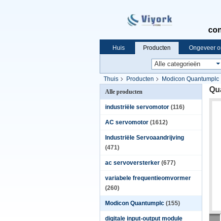
con
Huis
Producten
Ongeveer o
Thuis
Producten
Modicon Quantumplc
Qu
Alle producten
industriële servomotor
(116)
AC servomotor
(1612)
Industriële Servoaandrijving
(471)
ac servoversterker
(677)
variabele frequentieomvormer
(260)
Modicon Quantumplc
(155)
digitale input-output module