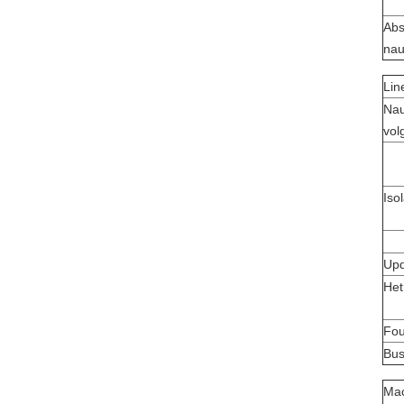
Abs
nau
Line
Nau
vol
Iso
Upd
Het
Fou
Bus
Mac