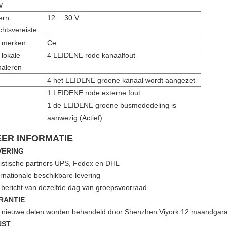
W
ern
12… 30 V
htsvereiste
 merken
Ce
 lokale
4 LEIDENE rode kanaalfout
naleren
4 het LEIDENE groene kanaal wordt aangezet
1 LEIDENE rode externe fout
1 de LEIDENE groene busmededeling is
aanwezig (Actief)
ER INFORMATIE
VERING
istische partners UPS, Fedex en DHL
ernationale beschikbare levering
 bericht van dezelfde dag van groepsvoorraad
RANTIE
e nieuwe delen worden behandeld door Shenzhen Viyork 12 maandgara
NST