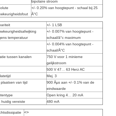
bipolaire stroom
olute
+/- 0.20% van hoogtepunt - schaal bij 25
wkeurigheidsfout
Â°C
ariteit
+/- 1 LSB
wkeurigheidsafwijking
+/- 0.007% van hoogtepunt -
gens temperatuur
schaal/â°c maximum
+/- 0.004% van hoogtepunt -
schaal/Â°C
latie tussen kanalen
750 V voor 1 minieme
gelijkstroom
500 V 47… 63 Herz AC
atetijd
Mej. 3
 plaatsen van tijd
900 Âµs aan +/- 0.1% van de
eindwaarde
tentype
Open kring 4… 20 mA
 huidig vereiste
480 mA
<>
htsdissipatie