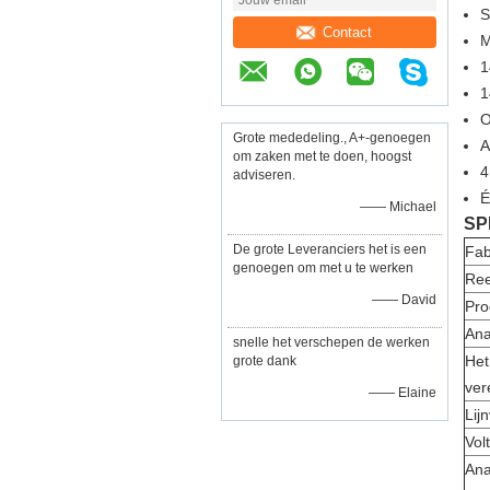
S
Contact
1
1
O
Grote mededeling., A+-genoegen
om zaken met te doen, hoogst
4
adviseren.
É
—— Michael
SP
De grote Leveranciers het is een
Fab
genoegen om met u te werken
Re
—— David
Pro
Ana
snelle het verschepen de werken
Het
grote dank
ver
—— Elaine
Lij
Vol
Ana