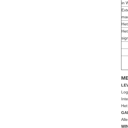
in 
Ext
mac
Het
Het
sig
ME
LE
Log
Int
Het
GA
All
WI