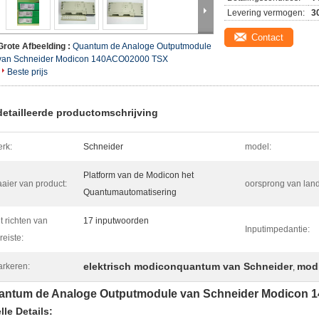
Levering vermogen:
3
Contact
Grote Afbeelding :
Quantum de Analoge Outputmodule
van Schneider Modicon 140ACO02000 TSX
Beste prijs
etailleerde productomschrijving
rk:
Schneider
model:
Platform van de Modicon het
aier van product:
oorsprong van land
Quantumautomatisering
t richten van
17 inputwoorden
Inputimpedantie:
reiste:
elektrisch modiconquantum van Schneider
mod
rkeren:
,
antum de Analoge Outputmodule van Schneider Modicon
lle Details: