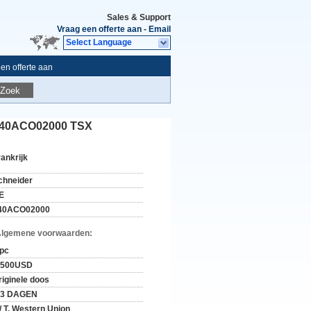
Sales & Support
Vraag een offerte aan
-
Email
Select Language
en offerte aan
Zoek
 140ACO02000 TSX
rankrijk
chneider
E
40ACO02000
Algemene voorwaarden:
 pc
-500USD
riginele doos
-3 DAGEN
 / T, Western Union