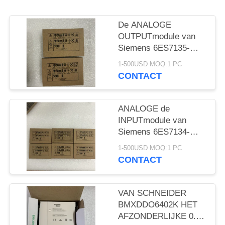
De ANALOGE
OUTPUTmodule van
Siemens 6ES7135-
4GB01-0AB0 1
1-500USD MOQ:1 PC
NIEUWE JAARgarantie
CONTACT
ANALOGE de
INPUTmodule van
Siemens 6ES7134-
4GB11-0AB0 1
1-500USD MOQ:1 PC
NIEUWE JAARgarantie
CONTACT
VAN SCHNEIDER
BMXDDO6402K HET
AFZONDERLIJKE 0.1A