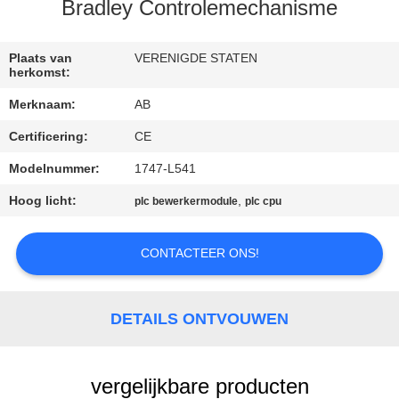
CONTACTEER
Bradley Controlemechanisme
ONS
Plaats van
VERENIGDE STATEN
herkomst:
VERZOEK
Merknaam:
AB
OM EEN
Certificering:
CE
CITAAT
Modelnummer:
1747-L541
SITEMAP
Hoog licht:
,
plc bewerkermodule
plc cpu
CONTACTEER ONS!
PRIVACY
POLICY
DETAILS ONTVOUWEN
vergelijkbare producten