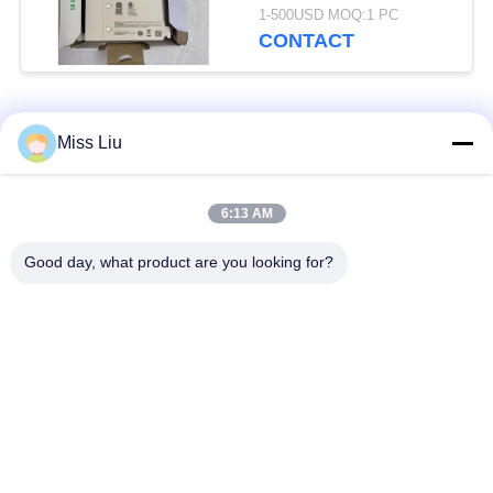
24VDC IN VASTE
1-500USD MOQ:1 PC
TOESTAND VAN DE
CONTACT
DE OUTPUTmodule
populaire categorieën
Alle
Miss Liu
industriële
6:13 AM
AC servomotor
servomotor
Good day, what product are you looking for?
Industriële
ac servoversterker
Servoaandrijving
variabele
Modicon Quantumplc
frequentieomvormer
digitale input-output
HMI-het