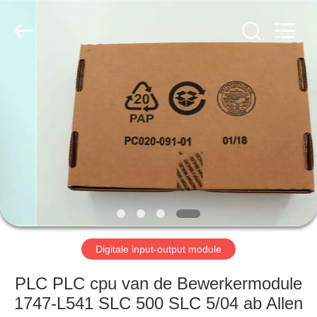
Viyork
Technology
Co.,
LTD.
All
Rights
Reserved.
HUIS
PRODUCTEN
ONGEVEER
ONS
FABRIEKSREIS
Digitale input-output module
KWALITEITSCONTROLE
PLC PLC cpu van de Bewerkermodule
1747-L541 SLC 500 SLC 5/04 ab Allen